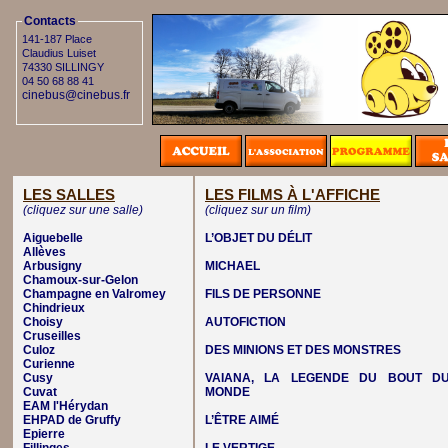
Contacts
141-187 Place
Claudius Luiset
74330 SILLINGY
04 50 68 88 41
cinebus@cinebus.fr
LES SALLES
LES FILMS À L'AFFICHE
(cliquez sur une salle)
(cliquez sur un film)
Aiguebelle
L’OBJET DU DÉLIT
Allèves
Arbusigny
MICHAEL
Chamoux-sur-Gelon
Champagne en Valromey
FILS DE PERSONNE
Chindrieux
Choisy
AUTOFICTION
Cruseilles
Culoz
DES MINIONS ET DES MONSTRES
Curienne
Cusy
VAIANA, LA LEGENDE DU BOUT D
Cuvat
MONDE
EAM l'Hérydan
EHPAD de Gruffy
L’ÊTRE AIMÉ
Epierre