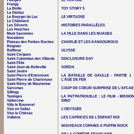
Fillinges
LE VERTIGE
Frangy
La Biolle
TOY STORY 5
La Giettaz
Le Bourget du Lac
LE VIRTUOSE
Le Châtelard
Les Déserts
HISTOIRES PARALLÈLES
Les Houches
Mont Saxonnex
LA FILLE DANS LES NUAGES
Novalaise
Plateau des Petites Roches
CHARLIE ET LES KANGOUROUS
Reignier
Ruffieux
ULYSSE
Saint Cergues
Saint Colomban des Villards
DISCLOSURE DAY
Saint Félix
Saint Jean de Belleville
SORDA
Saint Jeoire
Saint Pierre d'Entremont
LA BATAILLE DE GAULLE - PARTIE 1 
Saint Pierre de Chartreuse
L'ÂGE DE FER
Saint Rémy de Maurienne
Sarcenas
COUP DE COEUR SURPRISE DE L'AFCAE
Sillingy
Taninges
LA PAT'PATROUILLE : LE FILM - MISSIO
Vallorcine
DINO
Villy le Bouveret
Viuz en Sallaz
L'ODYSSÉE
Viuz la Chiesaz
Vulbens
LES CAPRICES DE L'ENFANT ROI
NOUVEAUX COPAINS A PUFFIN ROCK