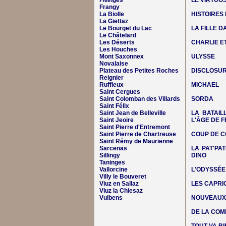
Fillinges
LE VIRTUO
Frangy
La Biolle
HISTOIRES
La Giettaz
Le Bourget du Lac
LA FILLE 
Le Châtelard
Les Déserts
CHARLIE E
Les Houches
Mont Saxonnex
ULYSSE
Novalaise
Plateau des Petites Roches
DISCLOSUR
Reignier
Ruffieux
MICHAEL
Saint Cergues
Saint Colomban des Villards
SORDA
Saint Félix
Saint Jean de Belleville
LA BATAIL
Saint Jeoire
L'ÂGE DE F
Saint Pierre d'Entremont
Saint Pierre de Chartreuse
COUP DE C
Saint Rémy de Maurienne
Sarcenas
LA PAT'PAT
Sillingy
DINO
Taninges
Vallorcine
L'ODYSSÉE
Villy le Bouveret
Viuz en Sallaz
LES CAPRIC
Viuz la Chiesaz
Vulbens
NOUVEAUX 
DE LA COM