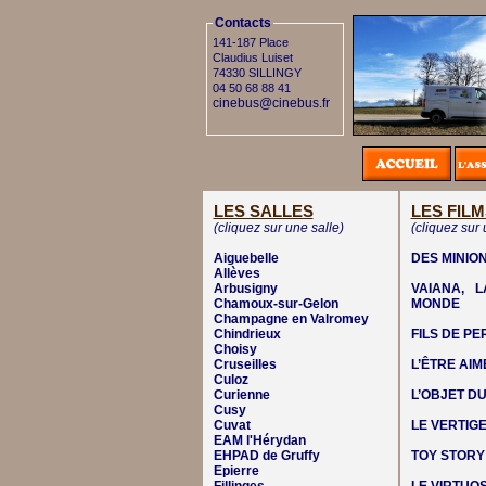
Contacts
141-187 Place
Claudius Luiset
74330 SILLINGY
04 50 68 88 41
cinebus@cinebus.fr
LES SALLES
LES FILM
(cliquez sur une salle)
(cliquez sur 
Aiguebelle
DES MINIO
Allèves
Arbusigny
VAIANA, 
Chamoux-sur-Gelon
MONDE
Champagne en Valromey
Chindrieux
FILS DE P
Choisy
Cruseilles
L’ÊTRE AIM
Culoz
Curienne
L’OBJET DU
Cusy
Cuvat
LE VERTIG
EAM l'Hérydan
EHPAD de Gruffy
TOY STORY
Epierre