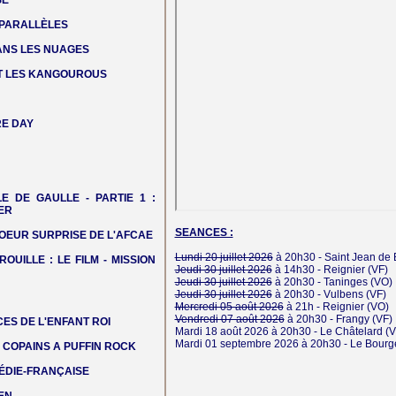
SE
 PARALLÈLES
DANS LES NUAGES
T LES KANGOUROUS
E DAY
LE DE GAULLE - PARTIE 1 :
ER
SEANCES :
OEUR SURPRISE DE L'AFCAE
Lundi 20 juillet 2026
à 20h30 -
Saint Jean de B
ROUILLE : LE FILM - MISSION
Jeudi 30 juillet 2026
à 14h30 -
Reignier
(VF)
Jeudi 30 juillet 2026
à 20h30 -
Taninges
(VO)
Jeudi 30 juillet 2026
à 20h30 -
Vulbens
(VF)
Mercredi 05 août 2026
à 21h -
Reignier
(VO)
Vendredi 07 août 2026
à 20h30 -
Frangy
(VF)
ES DE L'ENFANT ROI
Mardi 18 août 2026
à 20h30 -
Le Châtelard
(V
Mardi 01 septembre 2026
à 20h30 -
Le Bourg
COPAINS A PUFFIN ROCK
ÉDIE-FRANÇAISE