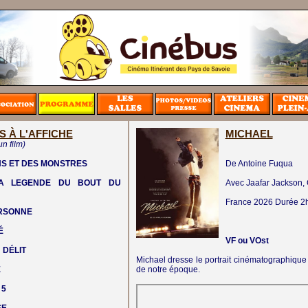
S À L'AFFICHE
MICHAEL
un film)
NS ET DES MONSTRES
De Antoine Fuqua
LA LEGENDE DU BOUT DU
Avec Jaafar Jackson,
France
2026
Durée 2
ERSONNE
É
VF ou VOst
 DÉLIT
Michael dresse le portrait cinématographique d
E
de notre époque.
 5