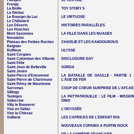
Fillinges
LE VERTIGE
Frangy
La Biolle
TOY STORY 5
La Giettaz
Le Bourget du Lac
LE VIRTUOSE
Le Châtelard
Les Déserts
HISTOIRES PARALLÈLES
Les Houches
Mont Saxonnex
LA FILLE DANS LES NUAGES
Novalaise
Plateau des Petites Roches
CHARLIE ET LES KANGOUROUS
Reignier
Ruffieux
ULYSSE
Saint Cergues
Saint Colomban des Villards
DISCLOSURE DAY
Saint Félix
Saint Jean de Belleville
SORDA
Saint Jeoire
Saint Pierre d'Entremont
LA BATAILLE DE GAULLE - PARTIE 1 
Saint Pierre de Chartreuse
L'ÂGE DE FER
Saint Rémy de Maurienne
Sarcenas
COUP DE COEUR SURPRISE DE L'AFCAE
Sillingy
Taninges
LA PAT'PATROUILLE : LE FILM - MISSIO
Vallorcine
DINO
Villy le Bouveret
Viuz en Sallaz
L'ODYSSÉE
Viuz la Chiesaz
Vulbens
LES CAPRICES DE L'ENFANT ROI
NOUVEAUX COPAINS A PUFFIN ROCK