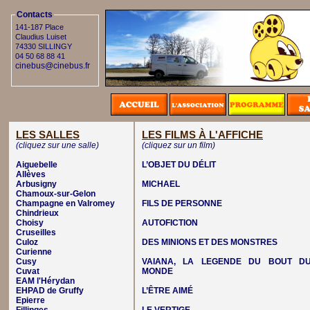
Contacts
141-187 Place
Claudius Luiset
74330 SILLINGY
04 50 68 88 41
cinebus@cinebus.fr
LES SALLES
LES FILMS À L'AFFICHE
(cliquez sur une salle)
(cliquez sur un film)
Aiguebelle
L’OBJET DU DÉLIT
Allèves
Arbusigny
MICHAEL
Chamoux-sur-Gelon
Champagne en Valromey
FILS DE PERSONNE
Chindrieux
Choisy
AUTOFICTION
Cruseilles
Culoz
DES MINIONS ET DES MONSTRES
Curienne
Cusy
VAIANA, LA LEGENDE DU BOUT D
Cuvat
MONDE
EAM l'Hérydan
EHPAD de Gruffy
L’ÊTRE AIMÉ
Epierre