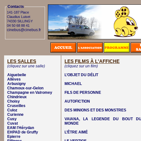
Contacts
141-187 Place
Claudius Luiset
74330 SILLINGY
04 50 68 88 41
cinebus@cinebus.fr
LES SALLES
LES FILMS À L'AFFICHE
(cliquez sur une salle)
(cliquez sur un film)
Aiguebelle
L’OBJET DU DÉLIT
Allèves
Arbusigny
MICHAEL
Chamoux-sur-Gelon
Champagne en Valromey
FILS DE PERSONNE
Chindrieux
Choisy
AUTOFICTION
Cruseilles
Culoz
DES MINIONS ET DES MONSTRES
Curienne
Cusy
VAIANA, LA LEGENDE DU BOUT D
Cuvat
MONDE
EAM l'Hérydan
EHPAD de Gruffy
L’ÊTRE AIMÉ
Epierre