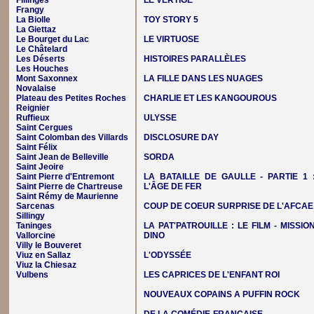
Fillinges
LE VERTIGE
Frangy
La Biolle
TOY STORY 5
La Giettaz
Le Bourget du Lac
LE VIRTUOSE
Le Châtelard
Les Déserts
HISTOIRES PARALLÈLES
Les Houches
Mont Saxonnex
LA FILLE DANS LES NUAGES
Novalaise
Plateau des Petites Roches
CHARLIE ET LES KANGOUROUS
Reignier
Ruffieux
ULYSSE
Saint Cergues
Saint Colomban des Villards
DISCLOSURE DAY
Saint Félix
Saint Jean de Belleville
SORDA
Saint Jeoire
Saint Pierre d'Entremont
LA BATAILLE DE GAULLE - PARTIE 1 
Saint Pierre de Chartreuse
L'ÂGE DE FER
Saint Rémy de Maurienne
Sarcenas
COUP DE COEUR SURPRISE DE L'AFCAE
Sillingy
Taninges
LA PAT'PATROUILLE : LE FILM - MISSIO
Vallorcine
DINO
Villy le Bouveret
Viuz en Sallaz
L'ODYSSÉE
Viuz la Chiesaz
Vulbens
LES CAPRICES DE L'ENFANT ROI
NOUVEAUX COPAINS A PUFFIN ROCK