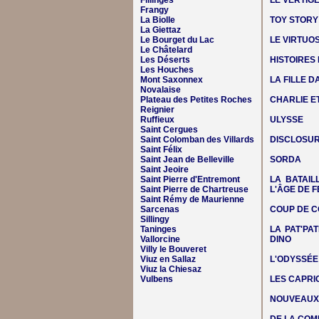
Fillinges
LE VERTIG
Frangy
La Biolle
TOY STORY
La Giettaz
Le Bourget du Lac
LE VIRTUO
Le Châtelard
Les Déserts
HISTOIRES
Les Houches
Mont Saxonnex
LA FILLE 
Novalaise
Plateau des Petites Roches
CHARLIE E
Reignier
Ruffieux
ULYSSE
Saint Cergues
Saint Colomban des Villards
DISCLOSUR
Saint Félix
Saint Jean de Belleville
SORDA
Saint Jeoire
Saint Pierre d'Entremont
LA BATAIL
Saint Pierre de Chartreuse
L'ÂGE DE F
Saint Rémy de Maurienne
Sarcenas
COUP DE C
Sillingy
Taninges
LA PAT'PAT
Vallorcine
DINO
Villy le Bouveret
Viuz en Sallaz
L'ODYSSÉE
Viuz la Chiesaz
Vulbens
LES CAPRIC
NOUVEAUX 