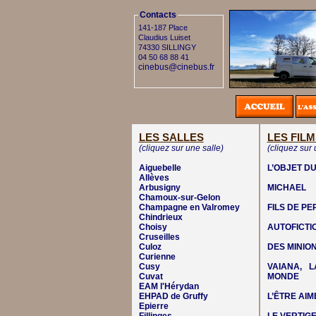
Contacts
141-187 Place
Claudius Luiset
74330 SILLINGY
04 50 68 88 41
cinebus@cinebus.fr
LES SALLES
LES FILM
(cliquez sur une salle)
(cliquez sur 
Aiguebelle
L’OBJET DU
Allèves
Arbusigny
MICHAEL
Chamoux-sur-Gelon
Champagne en Valromey
FILS DE P
Chindrieux
Choisy
AUTOFICTI
Cruseilles
Culoz
DES MINIO
Curienne
Cusy
VAIANA, 
Cuvat
MONDE
EAM l'Hérydan
EHPAD de Gruffy
L’ÊTRE AIM
Epierre