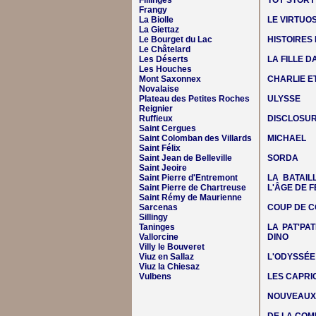
Fillinges
TOY STORY
Frangy
La Biolle
LE VIRTUO
La Giettaz
Le Bourget du Lac
HISTOIRES
Le Châtelard
Les Déserts
LA FILLE 
Les Houches
Mont Saxonnex
CHARLIE E
Novalaise
Plateau des Petites Roches
ULYSSE
Reignier
Ruffieux
DISCLOSUR
Saint Cergues
Saint Colomban des Villards
MICHAEL
Saint Félix
Saint Jean de Belleville
SORDA
Saint Jeoire
Saint Pierre d'Entremont
LA BATAIL
Saint Pierre de Chartreuse
L'ÂGE DE F
Saint Rémy de Maurienne
Sarcenas
COUP DE C
Sillingy
Taninges
LA PAT'PAT
Vallorcine
DINO
Villy le Bouveret
Viuz en Sallaz
L'ODYSSÉE
Viuz la Chiesaz
Vulbens
LES CAPRIC
NOUVEAUX 