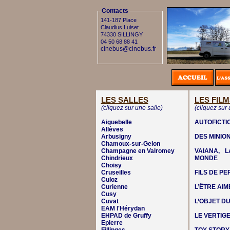
Contacts
141-187 Place
Claudius Luiset
74330 SILLINGY
04 50 68 88 41
cinebus@cinebus.fr
LES SALLES
LES FILM
(cliquez sur une salle)
(cliquez sur 
Aiguebelle
AUTOFICTI
Allèves
Arbusigny
DES MINIO
Chamoux-sur-Gelon
Champagne en Valromey
VAIANA, 
Chindrieux
MONDE
Choisy
Cruseilles
FILS DE P
Culoz
Curienne
L’ÊTRE AIM
Cusy
Cuvat
L’OBJET DU
EAM l'Hérydan
EHPAD de Gruffy
LE VERTIG
Epierre