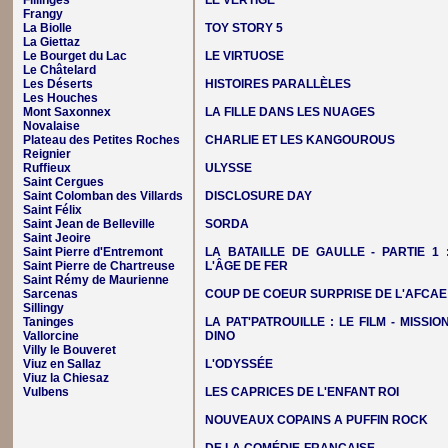
Fillinges
LE VERTIGE
Frangy
La Biolle
TOY STORY 5
La Giettaz
Le Bourget du Lac
LE VIRTUOSE
Le Châtelard
Les Déserts
HISTOIRES PARALLÈLES
Les Houches
Mont Saxonnex
LA FILLE DANS LES NUAGES
Novalaise
Plateau des Petites Roches
CHARLIE ET LES KANGOUROUS
Reignier
Ruffieux
ULYSSE
Saint Cergues
Saint Colomban des Villards
DISCLOSURE DAY
Saint Félix
Saint Jean de Belleville
SORDA
Saint Jeoire
Saint Pierre d'Entremont
LA BATAILLE DE GAULLE - PARTIE 1 
Saint Pierre de Chartreuse
L'ÂGE DE FER
Saint Rémy de Maurienne
Sarcenas
COUP DE COEUR SURPRISE DE L'AFCAE
Sillingy
Taninges
LA PAT'PATROUILLE : LE FILM - MISSIO
Vallorcine
DINO
Villy le Bouveret
Viuz en Sallaz
L'ODYSSÉE
Viuz la Chiesaz
Vulbens
LES CAPRICES DE L'ENFANT ROI
NOUVEAUX COPAINS A PUFFIN ROCK