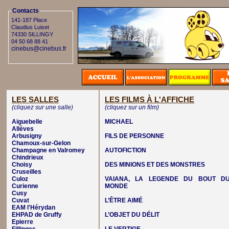
Contacts
141-187 Place
Claudius Luiset
74330 SILLINGY
04 50 68 88 41
cinebus@cinebus.fr
LES SALLES
LES FILMS À L'AFFICHE
(cliquez sur une salle)
(cliquez sur un film)
Aiguebelle
MICHAEL
Allèves
Arbusigny
FILS DE PERSONNE
Chamoux-sur-Gelon
Champagne en Valromey
AUTOFICTION
Chindrieux
Choisy
DES MINIONS ET DES MONSTRES
Cruseilles
Culoz
VAIANA, LA LEGENDE DU BOUT D
Curienne
MONDE
Cusy
Cuvat
L’ÊTRE AIMÉ
EAM l'Hérydan
EHPAD de Gruffy
L’OBJET DU DÉLIT
Epierre