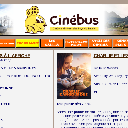
S À L'AFFICHE
CHARLIE ET L
un film)
NS ET DES MONSTRES
De Kate Woods
LA LEGENDE DU BOUT DU
Avec Lily Whiteley, R
Australie
2026
Durée
ERSONNE
VF
É
 DÉLIT
Tout public dès 7 ans
E
Après une panne de voiture, Chris, ancien p
dans une petite ville reculée d’Australie. Il y 
 5
aborigène de 12 ans passionnée par les k
animaux avec son père aujourd'hui disparu. 