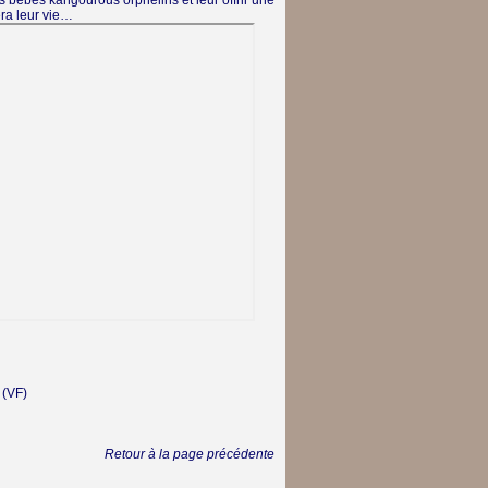
es bébés kangourous orphelins et leur offrir une
ra leur vie…
(VF)
Retour à la page précédente