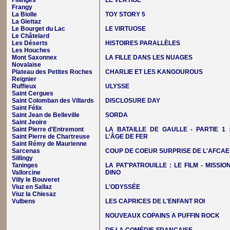
Fillinges
LE VERTIGE
Frangy
La Biolle
TOY STORY 5
La Giettaz
Le Bourget du Lac
LE VIRTUOSE
Le Châtelard
Les Déserts
HISTOIRES PARALLÈLES
Les Houches
Mont Saxonnex
LA FILLE DANS LES NUAGES
Novalaise
Plateau des Petites Roches
CHARLIE ET LES KANGOUROUS
Reignier
Ruffieux
ULYSSE
Saint Cergues
Saint Colomban des Villards
DISCLOSURE DAY
Saint Félix
Saint Jean de Belleville
SORDA
Saint Jeoire
Saint Pierre d'Entremont
LA BATAILLE DE GAULLE - PARTIE 1 
Saint Pierre de Chartreuse
L'ÂGE DE FER
Saint Rémy de Maurienne
Sarcenas
COUP DE COEUR SURPRISE DE L'AFCAE
Sillingy
Taninges
LA PAT'PATROUILLE : LE FILM - MISSIO
Vallorcine
DINO
Villy le Bouveret
Viuz en Sallaz
L'ODYSSÉE
Viuz la Chiesaz
Vulbens
LES CAPRICES DE L'ENFANT ROI
NOUVEAUX COPAINS A PUFFIN ROCK