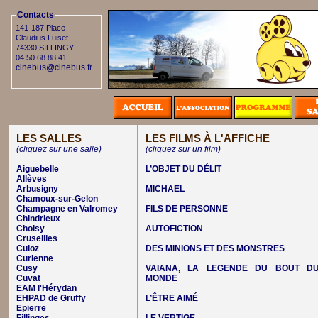
Contacts
141-187 Place
Claudius Luiset
74330 SILLINGY
04 50 68 88 41
cinebus@cinebus.fr
LES SALLES
LES FILMS À L'AFFICHE
(cliquez sur une salle)
(cliquez sur un film)
Aiguebelle
L’OBJET DU DÉLIT
Allèves
Arbusigny
MICHAEL
Chamoux-sur-Gelon
Champagne en Valromey
FILS DE PERSONNE
Chindrieux
Choisy
AUTOFICTION
Cruseilles
Culoz
DES MINIONS ET DES MONSTRES
Curienne
Cusy
VAIANA, LA LEGENDE DU BOUT D
Cuvat
MONDE
EAM l'Hérydan
EHPAD de Gruffy
L’ÊTRE AIMÉ
Epierre