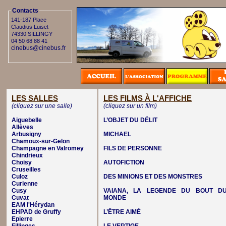
Contacts
141-187 Place
Claudius Luiset
74330 SILLINGY
04 50 68 88 41
cinebus@cinebus.fr
LES SALLES
LES FILMS À L'AFFICHE
(cliquez sur une salle)
(cliquez sur un film)
Aiguebelle
L’OBJET DU DÉLIT
Allèves
Arbusigny
MICHAEL
Chamoux-sur-Gelon
Champagne en Valromey
FILS DE PERSONNE
Chindrieux
Choisy
AUTOFICTION
Cruseilles
Culoz
DES MINIONS ET DES MONSTRES
Curienne
Cusy
VAIANA, LA LEGENDE DU BOUT D
Cuvat
MONDE
EAM l'Hérydan
EHPAD de Gruffy
L’ÊTRE AIMÉ
Epierre