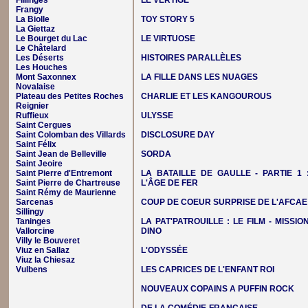
Fillinges
LE VERTIGE
Frangy
La Biolle
TOY STORY 5
La Giettaz
Le Bourget du Lac
LE VIRTUOSE
Le Châtelard
Les Déserts
HISTOIRES PARALLÈLES
Les Houches
Mont Saxonnex
LA FILLE DANS LES NUAGES
Novalaise
Plateau des Petites Roches
CHARLIE ET LES KANGOUROUS
Reignier
Ruffieux
ULYSSE
Saint Cergues
Saint Colomban des Villards
DISCLOSURE DAY
Saint Félix
Saint Jean de Belleville
SORDA
Saint Jeoire
Saint Pierre d'Entremont
LA BATAILLE DE GAULLE - PARTIE 1 
Saint Pierre de Chartreuse
L'ÂGE DE FER
Saint Rémy de Maurienne
Sarcenas
COUP DE COEUR SURPRISE DE L'AFCAE
Sillingy
Taninges
LA PAT'PATROUILLE : LE FILM - MISSIO
Vallorcine
DINO
Villy le Bouveret
Viuz en Sallaz
L'ODYSSÉE
Viuz la Chiesaz
Vulbens
LES CAPRICES DE L'ENFANT ROI
NOUVEAUX COPAINS A PUFFIN ROCK