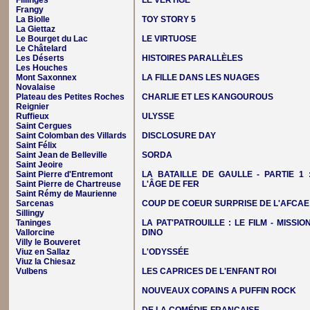
Fillinges
LE VERTIGE
Frangy
La Biolle
TOY STORY 5
La Giettaz
Le Bourget du Lac
LE VIRTUOSE
Le Châtelard
Les Déserts
HISTOIRES PARALLÈLES
Les Houches
Mont Saxonnex
LA FILLE DANS LES NUAGES
Novalaise
Plateau des Petites Roches
CHARLIE ET LES KANGOUROUS
Reignier
Ruffieux
ULYSSE
Saint Cergues
Saint Colomban des Villards
DISCLOSURE DAY
Saint Félix
Saint Jean de Belleville
SORDA
Saint Jeoire
Saint Pierre d'Entremont
LA BATAILLE DE GAULLE - PARTIE 1 
Saint Pierre de Chartreuse
L'ÂGE DE FER
Saint Rémy de Maurienne
Sarcenas
COUP DE COEUR SURPRISE DE L'AFCAE
Sillingy
Taninges
LA PAT'PATROUILLE : LE FILM - MISSIO
Vallorcine
DINO
Villy le Bouveret
Viuz en Sallaz
L'ODYSSÉE
Viuz la Chiesaz
Vulbens
LES CAPRICES DE L'ENFANT ROI
NOUVEAUX COPAINS A PUFFIN ROCK