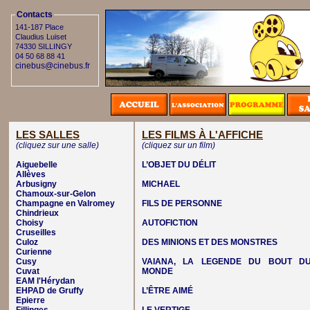
Contacts
141-187 Place
Claudius Luiset
74330 SILLINGY
04 50 68 88 41
cinebus@cinebus.fr
LES SALLES
LES FILMS À L'AFFICHE
(cliquez sur une salle)
(cliquez sur un film)
Aiguebelle
L’OBJET DU DÉLIT
Allèves
Arbusigny
MICHAEL
Chamoux-sur-Gelon
Champagne en Valromey
FILS DE PERSONNE
Chindrieux
Choisy
AUTOFICTION
Cruseilles
Culoz
DES MINIONS ET DES MONSTRES
Curienne
Cusy
VAIANA, LA LEGENDE DU BOUT D
Cuvat
MONDE
EAM l'Hérydan
EHPAD de Gruffy
L’ÊTRE AIMÉ
Epierre