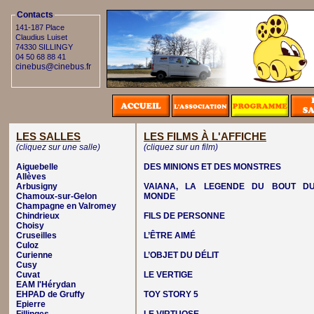
Contacts
141-187 Place
Claudius Luiset
74330 SILLINGY
04 50 68 88 41
cinebus@cinebus.fr
LES SALLES
LES FILMS À L'AFFICHE
(cliquez sur une salle)
(cliquez sur un film)
Aiguebelle
DES MINIONS ET DES MONSTRES
Allèves
Arbusigny
VAIANA, LA LEGENDE DU BOUT D
Chamoux-sur-Gelon
MONDE
Champagne en Valromey
Chindrieux
FILS DE PERSONNE
Choisy
Cruseilles
L’ÊTRE AIMÉ
Culoz
Curienne
L’OBJET DU DÉLIT
Cusy
Cuvat
LE VERTIGE
EAM l'Hérydan
EHPAD de Gruffy
TOY STORY 5
Epierre