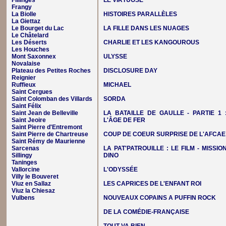
Fillinges
LE VIRTUOSE
Frangy
La Biolle
HISTOIRES PARALLÈLES
La Giettaz
Le Bourget du Lac
LA FILLE DANS LES NUAGES
Le Châtelard
Les Déserts
CHARLIE ET LES KANGOUROUS
Les Houches
Mont Saxonnex
ULYSSE
Novalaise
Plateau des Petites Roches
DISCLOSURE DAY
Reignier
Ruffieux
MICHAEL
Saint Cergues
Saint Colomban des Villards
SORDA
Saint Félix
Saint Jean de Belleville
LA BATAILLE DE GAULLE - PARTIE 1 
Saint Jeoire
L'ÂGE DE FER
Saint Pierre d'Entremont
Saint Pierre de Chartreuse
COUP DE COEUR SURPRISE DE L'AFCAE
Saint Rémy de Maurienne
Sarcenas
LA PAT'PATROUILLE : LE FILM - MISSIO
Sillingy
DINO
Taninges
Vallorcine
L'ODYSSÉE
Villy le Bouveret
Viuz en Sallaz
LES CAPRICES DE L'ENFANT ROI
Viuz la Chiesaz
Vulbens
NOUVEAUX COPAINS A PUFFIN ROCK
DE LA COMÉDIE-FRANÇAISE