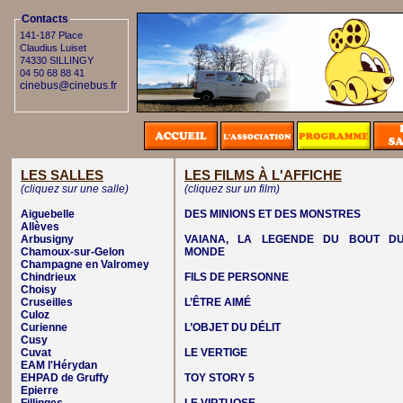
Contacts
141-187 Place
Claudius Luiset
74330 SILLINGY
04 50 68 88 41
cinebus@cinebus.fr
LES SALLES
LES FILMS À L'AFFICHE
(cliquez sur une salle)
(cliquez sur un film)
Aiguebelle
DES MINIONS ET DES MONSTRES
Allèves
Arbusigny
VAIANA, LA LEGENDE DU BOUT D
Chamoux-sur-Gelon
MONDE
Champagne en Valromey
Chindrieux
FILS DE PERSONNE
Choisy
Cruseilles
L’ÊTRE AIMÉ
Culoz
Curienne
L’OBJET DU DÉLIT
Cusy
Cuvat
LE VERTIGE
EAM l'Hérydan
EHPAD de Gruffy
TOY STORY 5
Epierre