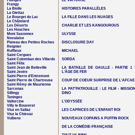
Fillinges
LE VIRTUOSE
Frangy
La Biolle
HISTOIRES PARALLÈLES
La Giettaz
Le Bourget du Lac
LA FILLE DANS LES NUAGES
Le Châtelard
Les Déserts
CHARLIE ET LES KANGOUROUS
Les Houches
Mont Saxonnex
ULYSSE
Novalaise
Plateau des Petites Roches
DISCLOSURE DAY
Reignier
Ruffieux
MICHAEL
Saint Cergues
Saint Colomban des Villards
SORDA
Saint Félix
Saint Jean de Belleville
LA BATAILLE DE GAULLE - PARTIE 1 
Saint Jeoire
L'ÂGE DE FER
Saint Pierre d'Entremont
Saint Pierre de Chartreuse
COUP DE COEUR SURPRISE DE L'AFCAE
Saint Rémy de Maurienne
Sarcenas
LA PAT'PATROUILLE : LE FILM - MISSIO
Sillingy
DINO
Taninges
Vallorcine
L'ODYSSÉE
Villy le Bouveret
Viuz en Sallaz
LES CAPRICES DE L'ENFANT ROI
Viuz la Chiesaz
Vulbens
NOUVEAUX COPAINS A PUFFIN ROCK
DE LA COMÉDIE-FRANÇAISE