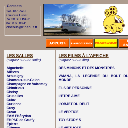
Contacts
141-187 Place
Claudius Luiset
74330 SILLINGY
04 50 68 88 41
cinebus@cinebus.fr
LES SALLES
LES FILMS À L'AFFICHE
(cliquez sur une salle)
(cliquez sur un film)
Aiguebelle
DES MINIONS ET DES MONSTRES
Allèves
Arbusigny
VAIANA, LA LEGENDE DU BOUT D
Chamoux-sur-Gelon
MONDE
Champagne en Valromey
Chindrieux
FILS DE PERSONNE
Choisy
Cruseilles
L’ÊTRE AIMÉ
Culoz
Curienne
L’OBJET DU DÉLIT
Cusy
Cuvat
LE VERTIGE
EAM l'Hérydan
EHPAD de Gruffy
TOY STORY 5
Epierre