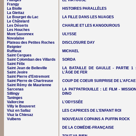
Fillinges
LE VIRTUOSE
Frangy
La Biolle
HISTOIRES PARALLÈLES
La Giettaz
Le Bourget du Lac
LA FILLE DANS LES NUAGES
Le Châtelard
Les Déserts
CHARLIE ET LES KANGOUROUS
Les Houches
Mont Saxonnex
ULYSSE
Novalaise
Plateau des Petites Roches
DISCLOSURE DAY
Reignier
Ruffieux
MICHAEL
Saint Cergues
Saint Colomban des Villards
SORDA
Saint Félix
Saint Jean de Belleville
LA BATAILLE DE GAULLE - PARTIE 1 
Saint Jeoire
L'ÂGE DE FER
Saint Pierre d'Entremont
Saint Pierre de Chartreuse
COUP DE COEUR SURPRISE DE L'AFCAE
Saint Rémy de Maurienne
Sarcenas
LA PAT'PATROUILLE : LE FILM - MISSIO
Sillingy
DINO
Taninges
Vallorcine
L'ODYSSÉE
Villy le Bouveret
Viuz en Sallaz
LES CAPRICES DE L'ENFANT ROI
Viuz la Chiesaz
Vulbens
NOUVEAUX COPAINS A PUFFIN ROCK
DE LA COMÉDIE-FRANÇAISE