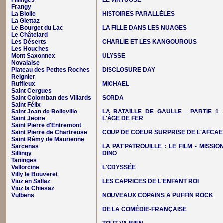
Fillinges
LE VIRTUOSE
Frangy
La Biolle
HISTOIRES PARALLÈLES
La Giettaz
Le Bourget du Lac
LA FILLE DANS LES NUAGES
Le Châtelard
Les Déserts
CHARLIE ET LES KANGOUROUS
Les Houches
Mont Saxonnex
ULYSSE
Novalaise
Plateau des Petites Roches
DISCLOSURE DAY
Reignier
Ruffieux
MICHAEL
Saint Cergues
Saint Colomban des Villards
SORDA
Saint Félix
Saint Jean de Belleville
LA BATAILLE DE GAULLE - PARTIE 1 
Saint Jeoire
L'ÂGE DE FER
Saint Pierre d'Entremont
Saint Pierre de Chartreuse
COUP DE COEUR SURPRISE DE L'AFCAE
Saint Rémy de Maurienne
Sarcenas
LA PAT'PATROUILLE : LE FILM - MISSIO
Sillingy
DINO
Taninges
Vallorcine
L'ODYSSÉE
Villy le Bouveret
Viuz en Sallaz
LES CAPRICES DE L'ENFANT ROI
Viuz la Chiesaz
Vulbens
NOUVEAUX COPAINS A PUFFIN ROCK
DE LA COMÉDIE-FRANÇAISE