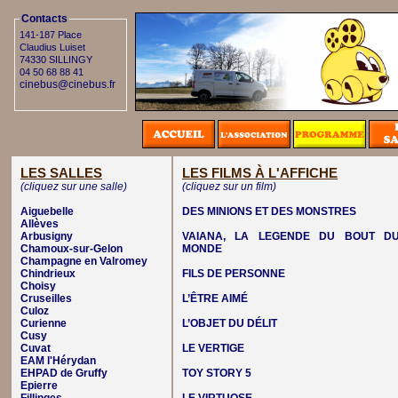
Contacts
141-187 Place
Claudius Luiset
74330 SILLINGY
04 50 68 88 41
cinebus@cinebus.fr
LES SALLES
LES FILMS À L'AFFICHE
(cliquez sur une salle)
(cliquez sur un film)
Aiguebelle
DES MINIONS ET DES MONSTRES
Allèves
Arbusigny
VAIANA, LA LEGENDE DU BOUT D
Chamoux-sur-Gelon
MONDE
Champagne en Valromey
Chindrieux
FILS DE PERSONNE
Choisy
Cruseilles
L’ÊTRE AIMÉ
Culoz
Curienne
L’OBJET DU DÉLIT
Cusy
Cuvat
LE VERTIGE
EAM l'Hérydan
EHPAD de Gruffy
TOY STORY 5
Epierre