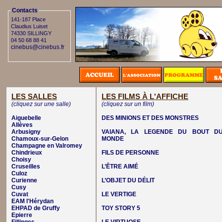
Contacts
141-187 Place
Claudius Luiset
74330 SILLINGY
04 50 68 88 41
cinebus@cinebus.fr
LES SALLES
LES FILMS À L'AFFICHE
(cliquez sur une salle)
(cliquez sur un film)
Aiguebelle
DES MINIONS ET DES MONSTRES
Allèves
Arbusigny
VAIANA, LA LEGENDE DU BOUT D
Chamoux-sur-Gelon
MONDE
Champagne en Valromey
Chindrieux
FILS DE PERSONNE
Choisy
Cruseilles
L’ÊTRE AIMÉ
Culoz
Curienne
L’OBJET DU DÉLIT
Cusy
Cuvat
LE VERTIGE
EAM l'Hérydan
EHPAD de Gruffy
TOY STORY 5
Epierre