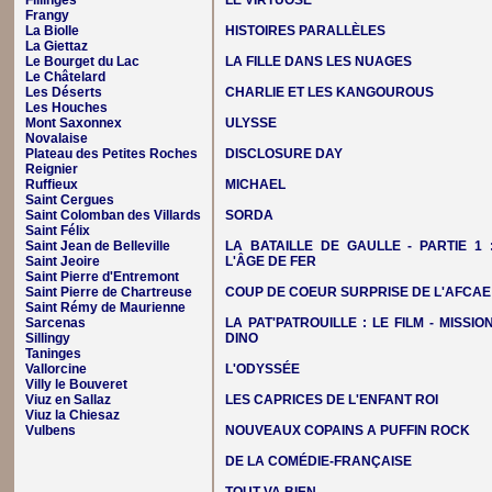
Fillinges
LE VIRTUOSE
Frangy
La Biolle
HISTOIRES PARALLÈLES
La Giettaz
Le Bourget du Lac
LA FILLE DANS LES NUAGES
Le Châtelard
Les Déserts
CHARLIE ET LES KANGOUROUS
Les Houches
Mont Saxonnex
ULYSSE
Novalaise
Plateau des Petites Roches
DISCLOSURE DAY
Reignier
Ruffieux
MICHAEL
Saint Cergues
Saint Colomban des Villards
SORDA
Saint Félix
Saint Jean de Belleville
LA BATAILLE DE GAULLE - PARTIE 1 
Saint Jeoire
L'ÂGE DE FER
Saint Pierre d'Entremont
Saint Pierre de Chartreuse
COUP DE COEUR SURPRISE DE L'AFCAE
Saint Rémy de Maurienne
Sarcenas
LA PAT'PATROUILLE : LE FILM - MISSIO
Sillingy
DINO
Taninges
Vallorcine
L'ODYSSÉE
Villy le Bouveret
Viuz en Sallaz
LES CAPRICES DE L'ENFANT ROI
Viuz la Chiesaz
Vulbens
NOUVEAUX COPAINS A PUFFIN ROCK
DE LA COMÉDIE-FRANÇAISE