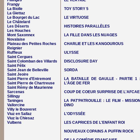
Fillinges
LE VERTIGE
Frangy
La Biolle
TOY STORY 5
La Giettaz
Le Bourget du Lac
LE VIRTUOSE
Le Châtelard
Les Déserts
HISTOIRES PARALLÈLES
Les Houches
Mont Saxonnex
LA FILLE DANS LES NUAGES
Novalaise
Plateau des Petites Roches
CHARLIE ET LES KANGOUROUS
Reignier
Ruffieux
ULYSSE
Saint Cergues
Saint Colomban des Villards
DISCLOSURE DAY
Saint Félix
Saint Jean de Belleville
SORDA
Saint Jeoire
Saint Pierre d'Entremont
LA BATAILLE DE GAULLE - PARTIE 1 
Saint Pierre de Chartreuse
L'ÂGE DE FER
Saint Rémy de Maurienne
Sarcenas
COUP DE COEUR SURPRISE DE L'AFCAE
Sillingy
Taninges
LA PAT'PATROUILLE : LE FILM - MISSIO
Vallorcine
DINO
Villy le Bouveret
Viuz en Sallaz
L'ODYSSÉE
Viuz la Chiesaz
Vulbens
LES CAPRICES DE L'ENFANT ROI
NOUVEAUX COPAINS A PUFFIN ROCK