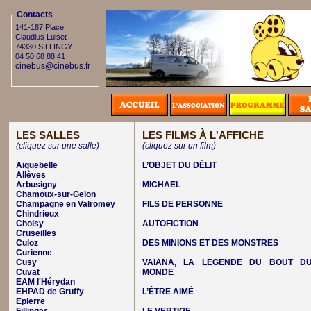
Contacts
141-187 Place
Claudius Luiset
74330 SILLINGY
04 50 68 88 41
cinebus@cinebus.fr
LES SALLES
LES FILMS À L'AFFICHE
(cliquez sur une salle)
(cliquez sur un film)
Aiguebelle
L’OBJET DU DÉLIT
Allèves
Arbusigny
MICHAEL
Chamoux-sur-Gelon
Champagne en Valromey
FILS DE PERSONNE
Chindrieux
Choisy
AUTOFICTION
Cruseilles
Culoz
DES MINIONS ET DES MONSTRES
Curienne
Cusy
VAIANA, LA LEGENDE DU BOUT D
Cuvat
MONDE
EAM l'Hérydan
EHPAD de Gruffy
L’ÊTRE AIMÉ
Epierre