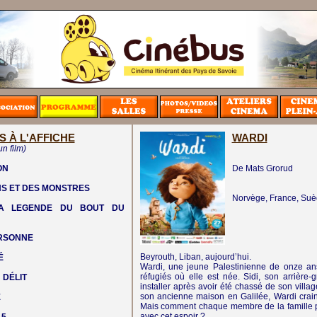
S À L'AFFICHE
WARDI
un film)
ON
De Mats Grorud
NS ET DES MONSTRES
Norvège, France, Su
LA LEGENDE DU BOUT DU
ERSONNE
Beyrouth, Liban, aujourd’hui.
É
Wardi, une jeune Palestinienne de onze ans
réfugiés où elle est née. Sidi, son arrière-
 DÉLIT
installer après avoir été chassé de son villag
son ancienne maison en Galilée, Wardi craint 
E
Mais comment chaque membre de la famille peut
avec cet espoir ?