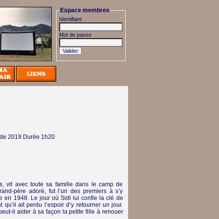
Espace membres
Identifiant
Mot de passe
ède
2019
Durée 1h20
, vit avec toute sa famille dans le camp de
grand-père adoré, fut l’un des premiers à s’y
e en 1948. Le jour où Sidi lui confie la clé de
qu’il ait perdu l’espoir d’y retourner un jour.
-il aider à sa façon la petite fille à renouer