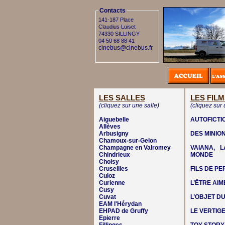
Contacts
141-187 Place
Claudius Luiset
74330 SILLINGY
04 50 68 88 41
cinebus@cinebus.fr
LES SALLES
LES FILM
(cliquez sur une salle)
(cliquez sur 
Aiguebelle
AUTOFICTI
Allèves
Arbusigny
DES MINIO
Chamoux-sur-Gelon
Champagne en Valromey
VAIANA, 
Chindrieux
MONDE
Choisy
Cruseilles
FILS DE P
Culoz
Curienne
L’ÊTRE AIM
Cusy
Cuvat
L’OBJET DU
EAM l'Hérydan
EHPAD de Gruffy
LE VERTIG
Epierre