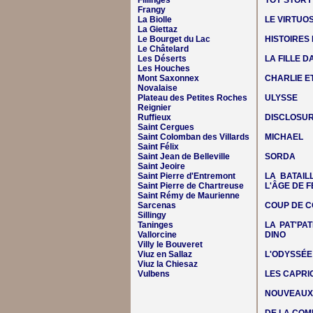
Fillinges
TOY STORY
Frangy
La Biolle
LE VIRTUO
La Giettaz
Le Bourget du Lac
HISTOIRES
Le Châtelard
Les Déserts
LA FILLE 
Les Houches
Mont Saxonnex
CHARLIE E
Novalaise
Plateau des Petites Roches
ULYSSE
Reignier
Ruffieux
DISCLOSUR
Saint Cergues
Saint Colomban des Villards
MICHAEL
Saint Félix
Saint Jean de Belleville
SORDA
Saint Jeoire
Saint Pierre d'Entremont
LA BATAIL
Saint Pierre de Chartreuse
L'ÂGE DE F
Saint Rémy de Maurienne
Sarcenas
COUP DE C
Sillingy
Taninges
LA PAT'PAT
Vallorcine
DINO
Villy le Bouveret
Viuz en Sallaz
L'ODYSSÉE
Viuz la Chiesaz
Vulbens
LES CAPRIC
NOUVEAUX 