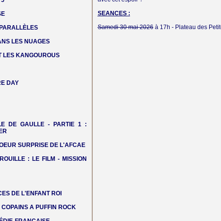
 5
SEANCES :
SE
Samedi 30 mai 2026
à 17h -
Plateau des Peti
 PARALLÈLES
DANS LES NUAGES
T LES KANGOUROUS
E DAY
LE DE GAULLE - PARTIE 1 :
ER
OEUR SURPRISE DE L'AFCAE
ROUILLE : LE FILM - MISSION
ES DE L'ENFANT ROI
COPAINS A PUFFIN ROCK