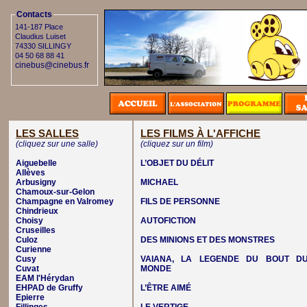
Contacts
141-187 Place
Claudius Luiset
74330 SILLINGY
04 50 68 88 41
cinebus@cinebus.fr
LES SALLES
LES FILMS À L'AFFICHE
(cliquez sur une salle)
(cliquez sur un film)
Aiguebelle
L’OBJET DU DÉLIT
Allèves
Arbusigny
MICHAEL
Chamoux-sur-Gelon
Champagne en Valromey
FILS DE PERSONNE
Chindrieux
Choisy
AUTOFICTION
Cruseilles
Culoz
DES MINIONS ET DES MONSTRES
Curienne
Cusy
VAIANA, LA LEGENDE DU BOUT D
Cuvat
MONDE
EAM l'Hérydan
EHPAD de Gruffy
L’ÊTRE AIMÉ
Epierre