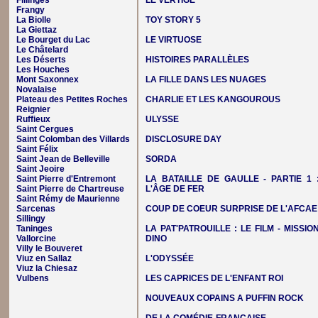
Fillinges
LE VERTIGE
Frangy
La Biolle
TOY STORY 5
La Giettaz
Le Bourget du Lac
LE VIRTUOSE
Le Châtelard
Les Déserts
HISTOIRES PARALLÈLES
Les Houches
Mont Saxonnex
LA FILLE DANS LES NUAGES
Novalaise
Plateau des Petites Roches
CHARLIE ET LES KANGOUROUS
Reignier
Ruffieux
ULYSSE
Saint Cergues
Saint Colomban des Villards
DISCLOSURE DAY
Saint Félix
Saint Jean de Belleville
SORDA
Saint Jeoire
Saint Pierre d'Entremont
LA BATAILLE DE GAULLE - PARTIE 1 
Saint Pierre de Chartreuse
L'ÂGE DE FER
Saint Rémy de Maurienne
Sarcenas
COUP DE COEUR SURPRISE DE L'AFCAE
Sillingy
Taninges
LA PAT'PATROUILLE : LE FILM - MISSIO
Vallorcine
DINO
Villy le Bouveret
Viuz en Sallaz
L'ODYSSÉE
Viuz la Chiesaz
Vulbens
LES CAPRICES DE L'ENFANT ROI
NOUVEAUX COPAINS A PUFFIN ROCK