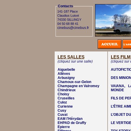
Contacts
141-187 Place
Claudius Luiset
74330 SILLINGY
04 50 68 88 41
cinebus@cinebus.fr
LES SALLES
LES FILM
(cliquez sur une salle)
(cliquez sur 
Aiguebelle
AUTOFICTI
Allèves
Arbusigny
DES MINIO
Chamoux-sur-Gelon
Champagne en Valromey
VAIANA, 
Chindrieux
MONDE
Choisy
Cruseilles
FILS DE P
Culoz
Curienne
L’ÊTRE AIM
Cusy
Cuvat
L’OBJET DU
EAM l'Hérydan
EHPAD de Gruffy
LE VERTIG
Epierre