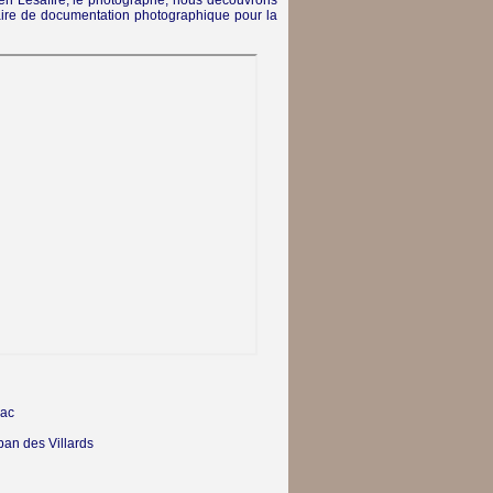
rien Lesaffre, le photographe, nous découvrons
saire de documentation photographique pour la
Lac
an des Villards