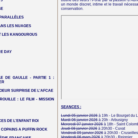
 5
butine des fleurs ! Porté par la passion d’Ad
un monde discret, intime et le travail néces
SE
conservation.
 PARALLÈLES
DANS LES NUAGES
T LES KANGOUROUS
E DAY
LE DE GAULLE - PARTIE 1 :
ER
OEUR SURPRISE DE L'AFCAE
ROUILLE : LE FILM - MISSION
SEANCES :
Lundi 05 janvier 2026
à 19h -
Le Bourget du 
Mardi 06 janvier 2026
à 20h -
Arbusigny
ES DE L'ENFANT ROI
Mercredi 07 janvier 2026
à 18h -
Saint Colomb
Jeudi 08 janvier 2026
à 20h30 -
Cuvat
COPAINS A PUFFIN ROCK
Vendredi 09 janvier 2026
à 20h30 -
Cruseilles
Vendredi 06 mars 2026
à 20h30 -
Reignier