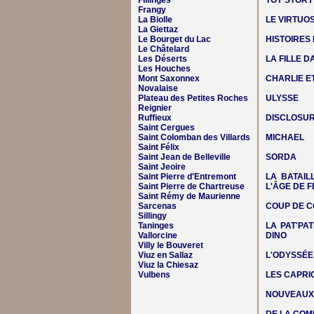
Fillinges
TOY STORY
Frangy
La Biolle
LE VIRTUO
La Giettaz
Le Bourget du Lac
HISTOIRES
Le Châtelard
Les Déserts
LA FILLE 
Les Houches
Mont Saxonnex
CHARLIE E
Novalaise
Plateau des Petites Roches
ULYSSE
Reignier
Ruffieux
DISCLOSUR
Saint Cergues
Saint Colomban des Villards
MICHAEL
Saint Félix
Saint Jean de Belleville
SORDA
Saint Jeoire
Saint Pierre d'Entremont
LA BATAIL
Saint Pierre de Chartreuse
L'ÂGE DE F
Saint Rémy de Maurienne
Sarcenas
COUP DE C
Sillingy
Taninges
LA PAT'PAT
Vallorcine
DINO
Villy le Bouveret
Viuz en Sallaz
L'ODYSSÉE
Viuz la Chiesaz
Vulbens
LES CAPRIC
NOUVEAUX 