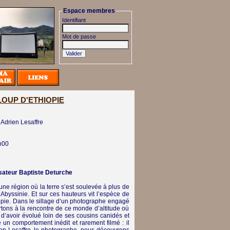
Espace membres
Identifiant
Mot de passe
LOUP D'ETHIOPIE
 Adrien Lesaffre
h00
sateur Baptiste Deturche
e une région où la terre s’est soulevée à plus de
l’Abyssinie. Et sur ces hauteurs vit l’espèce de
iopie. Dans le sillage d’un photographe engagé
rtons à la rencontre de ce monde d’altitude où
, d’avoir évolué loin de ses cousins canidés et
un comportement inédit et rarement filmé : il