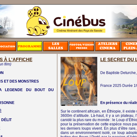
S À L'AFFICHE
LE SECRET DU 
un film)
ON
De Baptiste Deturche,
NS ET DES MONSTRES
France
2025
Durée 1
LA LEGENDE DU BOUT DU
ERSONNE
En présence du réali
É
Sur le continent africain, en Éthiopie, il exist
3600m d’altitude. Là-haut, il y a un plateau, 
 DÉLIT
canidé la plus rare du monde : le Loup d’Éth
pour la préservation de cette espèce nous pa
E
les derniers loups vivent. En plus d’être rare
dans un environnement isolé, ce loup adopte 