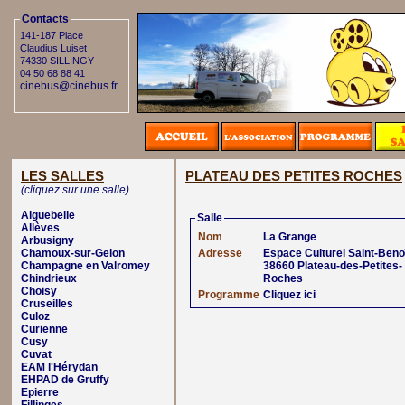
Contacts
141-187 Place
Claudius Luiset
74330 SILLINGY
04 50 68 88 41
cinebus@cinebus.fr
LES SALLES
PLATEAU DES PETITES ROCHES
(cliquez sur une salle)
Aiguebelle
Salle
Allèves
Nom
La Grange
Arbusigny
Chamoux-sur-Gelon
Adresse
Espace Culturel Saint-Beno
Champagne en Valromey
38660 Plateau-des-Petites-
Chindrieux
Roches
Choisy
Programme
Cliquez ici
Cruseilles
Culoz
Curienne
Cusy
Cuvat
EAM l'Hérydan
EHPAD de Gruffy
Epierre