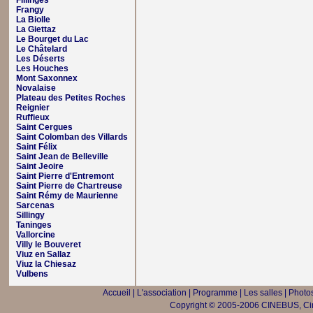
Fillinges
Frangy
La Biolle
La Giettaz
Le Bourget du Lac
Le Châtelard
Les Déserts
Les Houches
Mont Saxonnex
Novalaise
Plateau des Petites Roches
Reignier
Ruffieux
Saint Cergues
Saint Colomban des Villards
Saint Félix
Saint Jean de Belleville
Saint Jeoire
Saint Pierre d'Entremont
Saint Pierre de Chartreuse
Saint Rémy de Maurienne
Sarcenas
Sillingy
Taninges
Vallorcine
Villy le Bouveret
Viuz en Sallaz
Viuz la Chiesaz
Vulbens
Accueil
|
L'association
|
Programme
|
Les salles
|
Photos
Copyright © 2005-2006 CINEBUS, Ciné