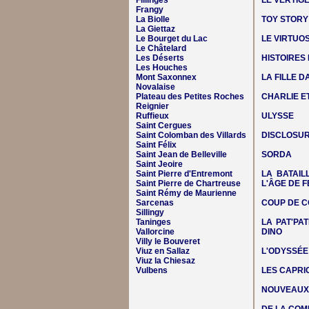
Fillinges
LE VERTIG
Frangy
La Biolle
TOY STORY
La Giettaz
Le Bourget du Lac
LE VIRTUO
Le Châtelard
Les Déserts
HISTOIRES
Les Houches
Mont Saxonnex
LA FILLE 
Novalaise
Plateau des Petites Roches
CHARLIE E
Reignier
Ruffieux
ULYSSE
Saint Cergues
Saint Colomban des Villards
DISCLOSUR
Saint Félix
Saint Jean de Belleville
SORDA
Saint Jeoire
Saint Pierre d'Entremont
LA BATAIL
Saint Pierre de Chartreuse
L'ÂGE DE F
Saint Rémy de Maurienne
Sarcenas
COUP DE C
Sillingy
Taninges
LA PAT'PAT
Vallorcine
DINO
Villy le Bouveret
Viuz en Sallaz
L'ODYSSÉE
Viuz la Chiesaz
Vulbens
LES CAPRIC
NOUVEAUX 