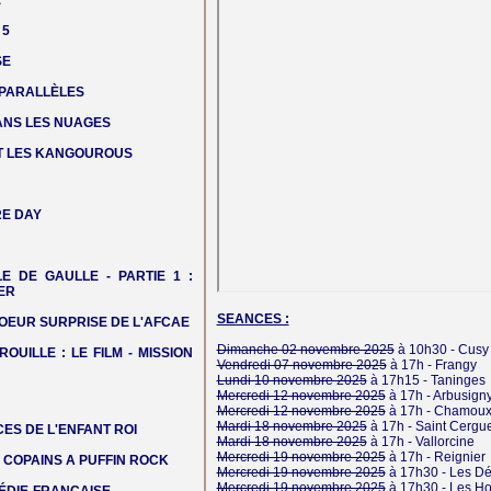
E
 5
SE
 PARALLÈLES
DANS LES NUAGES
T LES KANGOUROUS
E DAY
LE DE GAULLE - PARTIE 1 :
ER
SEANCES :
OEUR SURPRISE DE L'AFCAE
Dimanche 02 novembre 2025
à 10h30 -
Cusy
ROUILLE : LE FILM - MISSION
Vendredi 07 novembre 2025
à 17h -
Frangy
Lundi 10 novembre 2025
à 17h15 -
Taninges
Mercredi 12 novembre 2025
à 17h -
Arbusign
Mercredi 12 novembre 2025
à 17h -
Chamoux-
Mardi 18 novembre 2025
à 17h -
Saint Cergu
ES DE L'ENFANT ROI
Mardi 18 novembre 2025
à 17h -
Vallorcine
Mercredi 19 novembre 2025
à 17h -
Reignier
COPAINS A PUFFIN ROCK
Mercredi 19 novembre 2025
à 17h30 -
Les Dé
Mercredi 19 novembre 2025
à 17h30 -
Les H