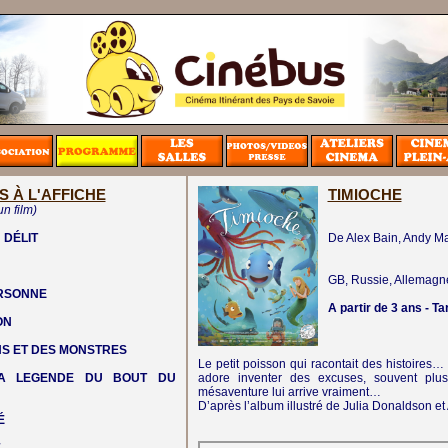
S À L'AFFICHE
TIMIOCHE
un film)
 DÉLIT
De Alex Bain, Andy Ma
GB, Russie, Allemagn
ERSONNE
A partir de 3 ans - Ta
ON
NS ET DES MONSTRES
Le petit poisson qui racontait des histoires…
LA LEGENDE DU BOUT DU
adore inventer des excuses, souvent plu
mésaventure lui arrive vraiment…
D’après l’album illustré de Julia Donaldson et 
É