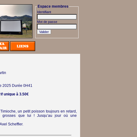
Espace membres
Identifiant
Mot de passe
rtin
e
2025
Durée 0H41
rif unique à 3.50€
 Timioche, un petit poisson toujours en retard,
s grosses que lui ! Jusqu’au jour où une
Axel Scheffler.