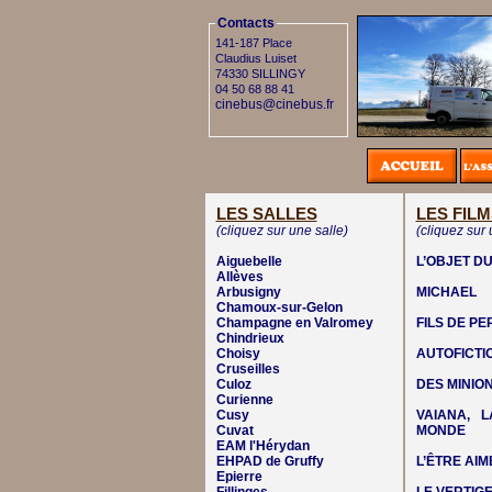
Contacts
141-187 Place
Claudius Luiset
74330 SILLINGY
04 50 68 88 41
cinebus@cinebus.fr
LES SALLES
LES FILM
(cliquez sur une salle)
(cliquez sur 
Aiguebelle
L’OBJET DU
Allèves
Arbusigny
MICHAEL
Chamoux-sur-Gelon
Champagne en Valromey
FILS DE P
Chindrieux
Choisy
AUTOFICTI
Cruseilles
Culoz
DES MINIO
Curienne
Cusy
VAIANA, 
Cuvat
MONDE
EAM l'Hérydan
EHPAD de Gruffy
L’ÊTRE AIM
Epierre