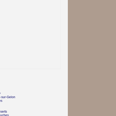
y
sur-Gelon
es
serts
ouches