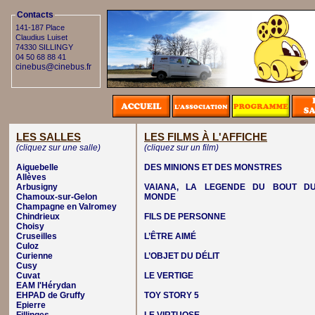
Contacts
141-187 Place
Claudius Luiset
74330 SILLINGY
04 50 68 88 41
cinebus@cinebus.fr
LES SALLES
LES FILMS À L'AFFICHE
(cliquez sur une salle)
(cliquez sur un film)
Aiguebelle
DES MINIONS ET DES MONSTRES
Allèves
Arbusigny
VAIANA, LA LEGENDE DU BOUT D
Chamoux-sur-Gelon
MONDE
Champagne en Valromey
Chindrieux
FILS DE PERSONNE
Choisy
Cruseilles
L’ÊTRE AIMÉ
Culoz
Curienne
L’OBJET DU DÉLIT
Cusy
Cuvat
LE VERTIGE
EAM l'Hérydan
EHPAD de Gruffy
TOY STORY 5
Epierre