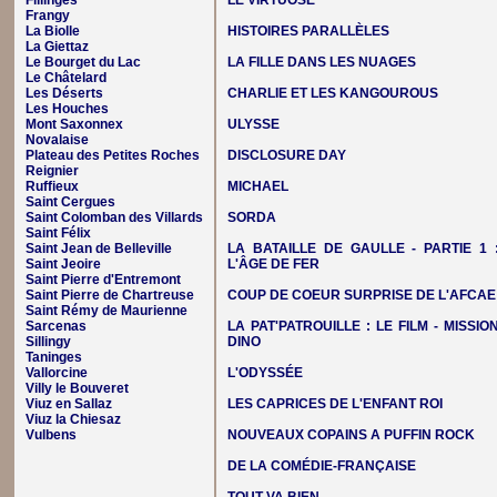
Fillinges
LE VIRTUOSE
Frangy
La Biolle
HISTOIRES PARALLÈLES
La Giettaz
Le Bourget du Lac
LA FILLE DANS LES NUAGES
Le Châtelard
Les Déserts
CHARLIE ET LES KANGOUROUS
Les Houches
Mont Saxonnex
ULYSSE
Novalaise
Plateau des Petites Roches
DISCLOSURE DAY
Reignier
Ruffieux
MICHAEL
Saint Cergues
Saint Colomban des Villards
SORDA
Saint Félix
Saint Jean de Belleville
LA BATAILLE DE GAULLE - PARTIE 1 
Saint Jeoire
L'ÂGE DE FER
Saint Pierre d'Entremont
Saint Pierre de Chartreuse
COUP DE COEUR SURPRISE DE L'AFCAE
Saint Rémy de Maurienne
Sarcenas
LA PAT'PATROUILLE : LE FILM - MISSIO
Sillingy
DINO
Taninges
Vallorcine
L'ODYSSÉE
Villy le Bouveret
Viuz en Sallaz
LES CAPRICES DE L'ENFANT ROI
Viuz la Chiesaz
Vulbens
NOUVEAUX COPAINS A PUFFIN ROCK
DE LA COMÉDIE-FRANÇAISE