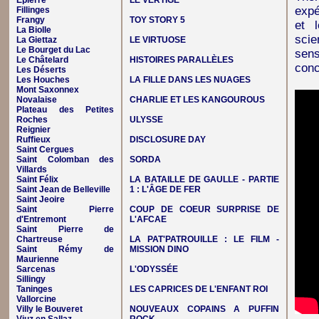
Epierre
LE VERTIGE
expé
Fillinges
Frangy
TOY STORY 5
et 
La Biolle
scie
La Giettaz
LE VIRTUOSE
Le Bourget du Lac
sens
Le Châtelard
HISTOIRES PARALLÈLES
conc
Les Déserts
Les Houches
LA FILLE DANS LES NUAGES
Mont Saxonnex
Novalaise
CHARLIE ET LES KANGOUROUS
Plateau des Petites
Roches
ULYSSE
Reignier
Ruffieux
DISCLOSURE DAY
Saint Cergues
Saint Colomban des
SORDA
Villards
Saint Félix
LA BATAILLE DE GAULLE - PARTIE
Saint Jean de Belleville
1 : L'ÂGE DE FER
Saint Jeoire
Saint Pierre
COUP DE COEUR SURPRISE DE
d'Entremont
L'AFCAE
Saint Pierre de
Chartreuse
LA PAT'PATROUILLE : LE FILM -
Saint Rémy de
MISSION DINO
Maurienne
Sarcenas
L'ODYSSÉE
Sillingy
Taninges
LES CAPRICES DE L'ENFANT ROI
Vallorcine
Villy le Bouveret
NOUVEAUX COPAINS A PUFFIN