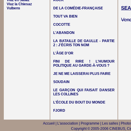
Viuz en Sallaz
ROCK
Viuz la Chiesaz
SEA
Vulbens
DE LA COMÉDIE-FRANÇAISE
TOUT VA BIEN
Vend
COCOTTE
L'ABANDON
LA BATAILLE DE GAULLE - PARTIE
2 : J'ÉCRIS TON NOM
L'ÂGE D'OR
FINI DE RIRE ! L'HUMOUR
POLITIQUE AU GARDE-À-VOUS ?
JE NE ME LAISSERAI PLUS FAIRE
SOUDAIN
LE GARÇON QUI FAISAIT DANSER
LES COLLINES
L'ÉCOLE DU BOUT DU MONDE
FJORD
Accueil
|
L'association
|
Programme
|
Les salles
|
Photos
Copyright © 2005-2006 CINEBUS, Ciné