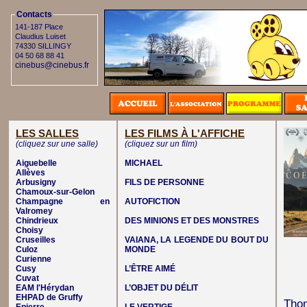
Contacts
141-187 Place
Claudius Luiset
74330 SILLINGY
04 50 68 88 41
cinebus@cinebus.fr
LES SALLES
LES FILMS À L'AFFICHE
(cliquez sur une salle)
(cliquez sur un film)
Aiguebelle
MICHAEL
Allèves
Arbusigny
FILS DE PERSONNE
Chamoux-sur-Gelon
Champagne en
AUTOFICTION
Valromey
Chindrieux
DES MINIONS ET DES MONSTRES
Choisy
Cruseilles
VAIANA, LA LEGENDE DU BOUT DU
Culoz
MONDE
Curienne
Cusy
L’ÊTRE AIMÉ
Cuvat
EAM l'Hérydan
L’OBJET DU DÉLIT
EHPAD de Gruffy
Thom