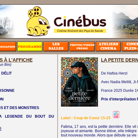
S À L'AFFICHE
LA PETITE DER
un film)
 DÉLIT
De Hafsia Herzi
Avec Nadia Melliti, 
ERSONNE
France
2025
Durée 1
ON
Prix d'interprétation
NS ET DES MONSTRES
LA LEGENDE DU BOUT DU
Label : Coup de Coeur 15-25
Fatima, 17 ans, est la petite dernière. Elle v
É
joyeuse et aimante. Bonne élève, elle intègre
tout nouveau monde. Alors que débute sa vie 