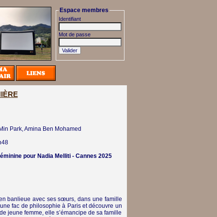
Espace membres
Identifiant
Mot de passe
NIÈRE
Ji-Min Park, Amina Ben Mohamed
h48
 féminine pour Nadia Melliti - Cannes 2025
it en banlieue avec ses sœurs, dans une famille
 une fac de philosophie à Paris et découvre un
de jeune femme, elle s’émancipe de sa famille