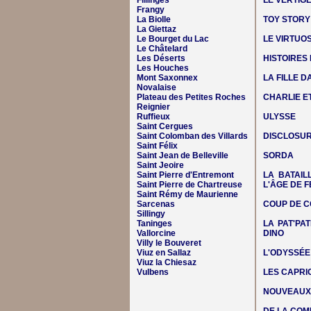
Fillinges
LE VERTIG
Frangy
La Biolle
TOY STORY
La Giettaz
Le Bourget du Lac
LE VIRTUO
Le Châtelard
Les Déserts
HISTOIRES
Les Houches
Mont Saxonnex
LA FILLE 
Novalaise
Plateau des Petites Roches
CHARLIE E
Reignier
Ruffieux
ULYSSE
Saint Cergues
Saint Colomban des Villards
DISCLOSUR
Saint Félix
Saint Jean de Belleville
SORDA
Saint Jeoire
Saint Pierre d'Entremont
LA BATAIL
Saint Pierre de Chartreuse
L'ÂGE DE F
Saint Rémy de Maurienne
Sarcenas
COUP DE C
Sillingy
Taninges
LA PAT'PAT
Vallorcine
DINO
Villy le Bouveret
Viuz en Sallaz
L'ODYSSÉE
Viuz la Chiesaz
Vulbens
LES CAPRIC
NOUVEAUX 