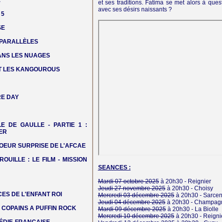
E
et ses traditions. Fatima se met alors à ques
avec ses désirs naissants ?
 5
SE
 PARALLÈLES
DANS LES NUAGES
T LES KANGOUROUS
E DAY
LE DE GAULLE - PARTIE 1 :
ER
OEUR SURPRISE DE L'AFCAE
ROUILLE : LE FILM - MISSION
SEANCES :
Mardi 07 octobre 2025
à 20h30 -
Reignier
Jeudi 27 novembre 2025
à 20h30 -
Choisy
ES DE L'ENFANT ROI
Mercredi 03 décembre 2025
à 20h30 -
Sarce
Jeudi 04 décembre 2025
à 20h30 -
Champagn
COPAINS A PUFFIN ROCK
Mardi 09 décembre 2025
à 20h30 -
La Biolle
Mercredi 10 décembre 2025
à 20h30 -
Reigni