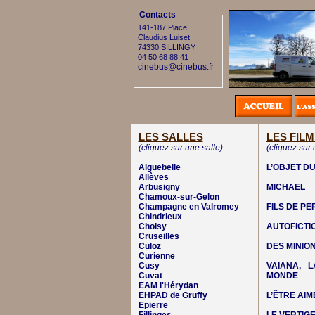
Contacts
141-187 Place
Claudius Luiset
74330 SILLINGY
04 50 68 88 41
cinebus@cinebus.fr
LES SALLES
LES FILM
(cliquez sur une salle)
(cliquez sur 
Aiguebelle
L’OBJET DU
Allèves
Arbusigny
MICHAEL
Chamoux-sur-Gelon
Champagne en Valromey
FILS DE P
Chindrieux
Choisy
AUTOFICTI
Cruseilles
Culoz
DES MINIO
Curienne
Cusy
VAIANA, 
Cuvat
MONDE
EAM l'Hérydan
EHPAD de Gruffy
L’ÊTRE AIM
Epierre