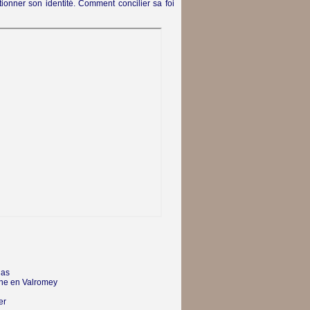
tionner son identité. Comment concilier sa foi
nas
e en Valromey
er