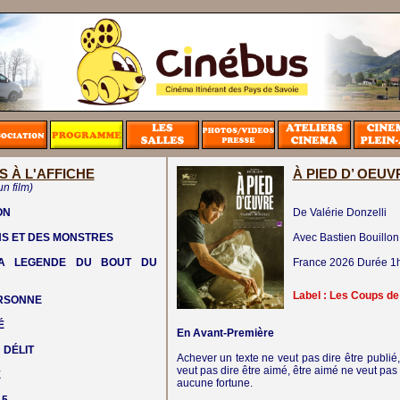
S À L'AFFICHE
À PIED D’ OEUV
un film)
ON
De Valérie Donzelli
NS ET DES MONSTRES
Avec Bastien Bouillon
LA LEGENDE DU BOUT DU
France
2026
Durée 1
Label : Les Coups d
ERSONNE
É
En Avant-Première
 DÉLIT
Achever un texte ne veut pas dire être publié, 
veut pas dire être aimé, être aimé ne veut pas
E
aucune fortune.