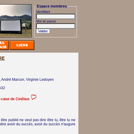
Espace membres
Identifiant
Mot de passe
RE
, André Marcon, Virginie Ledoyen
h32
e cœur de Cinébus
être publié ne veut pas dire être lu, être lu ne
 dire avoir du succès, avoir du succès n'augure