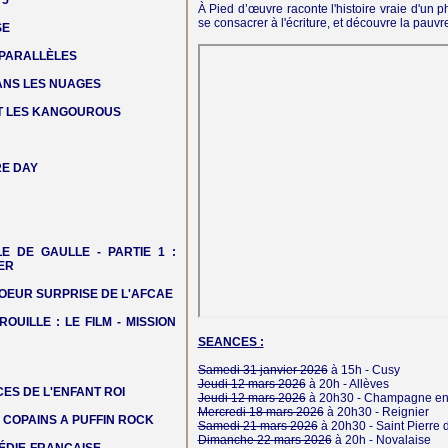
 5
À Pied d’œuvre raconte l'histoire vraie d'un
se consacrer à l'écriture, et découvre la pauvre
SE
 PARALLÈLES
DANS LES NUAGES
T LES KANGOUROUS
E DAY
LE DE GAULLE - PARTIE 1 :
ER
OEUR SURPRISE DE L'AFCAE
ROUILLE : LE FILM - MISSION
SEANCES :
Samedi 31 janvier 2026
à 15h -
Cusy
Jeudi 12 mars 2026
à 20h -
Allèves
ES DE L'ENFANT ROI
Jeudi 12 mars 2026
à 20h30 -
Champagne en
Mercredi 18 mars 2026
à 20h30 -
Reignier
COPAINS A PUFFIN ROCK
Samedi 21 mars 2026
à 20h30 -
Saint Pierre 
Dimanche 22 mars 2026
à 20h -
Novalaise