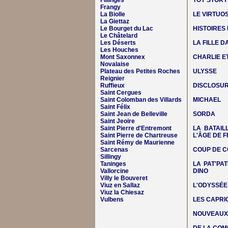
Fillinges
TOY STORY
Frangy
La Biolle
LE VIRTUO
La Giettaz
Le Bourget du Lac
HISTOIRES
Le Châtelard
Les Déserts
LA FILLE 
Les Houches
Mont Saxonnex
CHARLIE E
Novalaise
Plateau des Petites Roches
ULYSSE
Reignier
Ruffieux
DISCLOSUR
Saint Cergues
Saint Colomban des Villards
MICHAEL
Saint Félix
Saint Jean de Belleville
SORDA
Saint Jeoire
Saint Pierre d'Entremont
LA BATAIL
Saint Pierre de Chartreuse
L'ÂGE DE F
Saint Rémy de Maurienne
Sarcenas
COUP DE C
Sillingy
Taninges
LA PAT'PAT
Vallorcine
DINO
Villy le Bouveret
Viuz en Sallaz
L'ODYSSÉE
Viuz la Chiesaz
Vulbens
LES CAPRIC
NOUVEAUX 