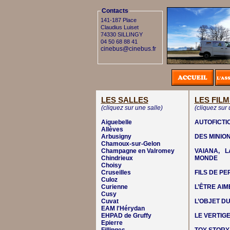
Contacts
141-187 Place
Claudius Luiset
74330 SILLINGY
04 50 68 88 41
cinebus@cinebus.fr
LES SALLES
LES FILM
(cliquez sur une salle)
(cliquez sur 
Aiguebelle
AUTOFICTI
Allèves
Arbusigny
DES MINIO
Chamoux-sur-Gelon
Champagne en Valromey
VAIANA, 
Chindrieux
MONDE
Choisy
Cruseilles
FILS DE P
Culoz
Curienne
L’ÊTRE AIM
Cusy
Cuvat
L’OBJET DU
EAM l'Hérydan
EHPAD de Gruffy
LE VERTIG
Epierre