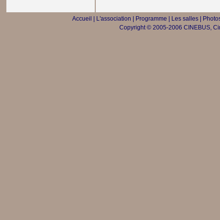
Accueil
|
L'association
|
Programme
|
Les salles
|
Photos
Copyright © 2005-2006 CINEBUS, Ciné