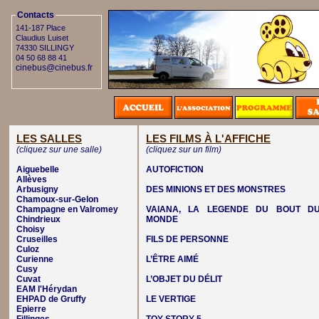
Contacts
141-187 Place
Claudius Luiset
74330 SILLINGY
04 50 68 88 41
cinebus@cinebus.fr
LES SALLES
LES FILMS À L'AFFICHE
(cliquez sur une salle)
(cliquez sur un film)
Aiguebelle
AUTOFICTION
Allèves
Arbusigny
DES MINIONS ET DES MONSTRES
Chamoux-sur-Gelon
Champagne en Valromey
VAIANA, LA LEGENDE DU BOUT D
Chindrieux
MONDE
Choisy
Cruseilles
FILS DE PERSONNE
Culoz
Curienne
L’ÊTRE AIMÉ
Cusy
Cuvat
L’OBJET DU DÉLIT
EAM l'Hérydan
EHPAD de Gruffy
LE VERTIGE
Epierre