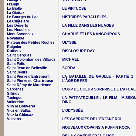
Fillinges
TOY STORY 5
Frangy
La Biolle
LE VIRTUOSE
La Giettaz
Le Bourget du Lac
HISTOIRES PARALLÈLES
Le Châtelard
Les Déserts
LA FILLE DANS LES NUAGES
Les Houches
Mont Saxonnex
CHARLIE ET LES KANGOUROUS
Novalaise
Plateau des Petites Roches
ULYSSE
Reignier
Ruffieux
DISCLOSURE DAY
Saint Cergues
Saint Colomban des Villards
MICHAEL
Saint Félix
Saint Jean de Belleville
SORDA
Saint Jeoire
Saint Pierre d'Entremont
LA BATAILLE DE GAULLE - PARTIE 1 
Saint Pierre de Chartreuse
L'ÂGE DE FER
Saint Rémy de Maurienne
Sarcenas
COUP DE COEUR SURPRISE DE L'AFCAE
Sillingy
Taninges
LA PAT'PATROUILLE : LE FILM - MISSIO
Vallorcine
DINO
Villy le Bouveret
Viuz en Sallaz
L'ODYSSÉE
Viuz la Chiesaz
Vulbens
LES CAPRICES DE L'ENFANT ROI
NOUVEAUX COPAINS A PUFFIN ROCK