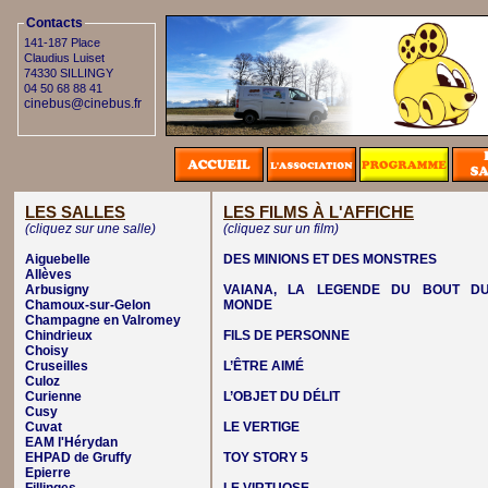
Contacts
141-187 Place
Claudius Luiset
74330 SILLINGY
04 50 68 88 41
cinebus@cinebus.fr
LES SALLES
LES FILMS À L'AFFICHE
(cliquez sur une salle)
(cliquez sur un film)
Aiguebelle
DES MINIONS ET DES MONSTRES
Allèves
Arbusigny
VAIANA, LA LEGENDE DU BOUT D
Chamoux-sur-Gelon
MONDE
Champagne en Valromey
Chindrieux
FILS DE PERSONNE
Choisy
Cruseilles
L’ÊTRE AIMÉ
Culoz
Curienne
L’OBJET DU DÉLIT
Cusy
Cuvat
LE VERTIGE
EAM l'Hérydan
EHPAD de Gruffy
TOY STORY 5
Epierre