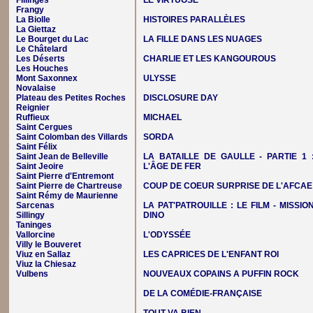
Fillinges
LE VIRTUOSE
Frangy
La Biolle
HISTOIRES PARALLÈLES
La Giettaz
Le Bourget du Lac
LA FILLE DANS LES NUAGES
Le Châtelard
Les Déserts
CHARLIE ET LES KANGOUROUS
Les Houches
Mont Saxonnex
ULYSSE
Novalaise
Plateau des Petites Roches
DISCLOSURE DAY
Reignier
Ruffieux
MICHAEL
Saint Cergues
Saint Colomban des Villards
SORDA
Saint Félix
Saint Jean de Belleville
LA BATAILLE DE GAULLE - PARTIE 1 
Saint Jeoire
L'ÂGE DE FER
Saint Pierre d'Entremont
Saint Pierre de Chartreuse
COUP DE COEUR SURPRISE DE L'AFCAE
Saint Rémy de Maurienne
Sarcenas
LA PAT'PATROUILLE : LE FILM - MISSIO
Sillingy
DINO
Taninges
Vallorcine
L'ODYSSÉE
Villy le Bouveret
Viuz en Sallaz
LES CAPRICES DE L'ENFANT ROI
Viuz la Chiesaz
Vulbens
NOUVEAUX COPAINS A PUFFIN ROCK
DE LA COMÉDIE-FRANÇAISE