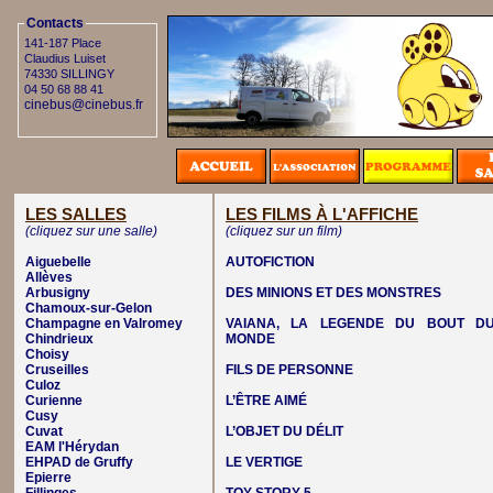
Contacts
141-187 Place
Claudius Luiset
74330 SILLINGY
04 50 68 88 41
cinebus@cinebus.fr
LES SALLES
LES FILMS À L'AFFICHE
(cliquez sur une salle)
(cliquez sur un film)
Aiguebelle
AUTOFICTION
Allèves
Arbusigny
DES MINIONS ET DES MONSTRES
Chamoux-sur-Gelon
Champagne en Valromey
VAIANA, LA LEGENDE DU BOUT D
Chindrieux
MONDE
Choisy
Cruseilles
FILS DE PERSONNE
Culoz
Curienne
L’ÊTRE AIMÉ
Cusy
Cuvat
L’OBJET DU DÉLIT
EAM l'Hérydan
EHPAD de Gruffy
LE VERTIGE
Epierre