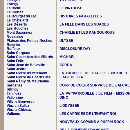
Fillinges
TOY STORY 5
Frangy
La Biolle
LE VIRTUOSE
La Giettaz
Le Bourget du Lac
HISTOIRES PARALLÈLES
Le Châtelard
Les Déserts
LA FILLE DANS LES NUAGES
Les Houches
Mont Saxonnex
CHARLIE ET LES KANGOUROUS
Novalaise
Plateau des Petites Roches
ULYSSE
Reignier
Ruffieux
DISCLOSURE DAY
Saint Cergues
Saint Colomban des Villards
MICHAEL
Saint Félix
Saint Jean de Belleville
SORDA
Saint Jeoire
Saint Pierre d'Entremont
LA BATAILLE DE GAULLE - PARTIE 1 
Saint Pierre de Chartreuse
L'ÂGE DE FER
Saint Rémy de Maurienne
Sarcenas
COUP DE COEUR SURPRISE DE L'AFCAE
Sillingy
Taninges
LA PAT'PATROUILLE : LE FILM - MISSIO
Vallorcine
DINO
Villy le Bouveret
Viuz en Sallaz
L'ODYSSÉE
Viuz la Chiesaz
Vulbens
LES CAPRICES DE L'ENFANT ROI
NOUVEAUX COPAINS A PUFFIN ROCK