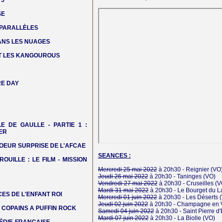
 5
SE
 PARALLÈLES
DANS LES NUAGES
T LES KANGOUROUS
E DAY
LE DE GAULLE - PARTIE 1 :
ER
OEUR SURPRISE DE L'AFCAE
SEANCES :
ROUILLE : LE FILM - MISSION
Mercredi 25 mai 2022
à 20h30 -
Reignier
(VO
Jeudi 26 mai 2022
à 20h30 -
Taninges
(VO)
Vendredi 27 mai 2022
à 20h30 -
Cruseilles
(V
Mardi 31 mai 2022
à 20h30 -
Le Bourget du L
ES DE L'ENFANT ROI
Mercredi 01 juin 2022
à 20h30 -
Les Déserts
(
Jeudi 02 juin 2022
à 20h30 -
Champagne en 
COPAINS A PUFFIN ROCK
Samedi 04 juin 2022
à 20h30 -
Saint Pierre d
Mardi 07 juin 2022
à 20h30 -
La Biolle
(VO)