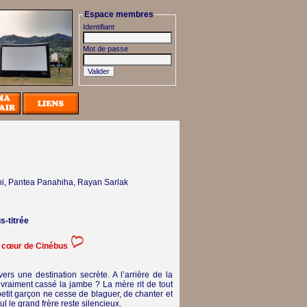
Espace membres
Identifiant
Mot de passe
, Pantea Panahiha, Rayan Sarlak
s-titrée
e cœur de Cinébus
vers une destination secrète. A l’arrière de la
il vraiment cassé la jambe ? La mère rit de tout
petit garçon ne cesse de blaguer, de chanter et
l le grand frère reste silencieux.