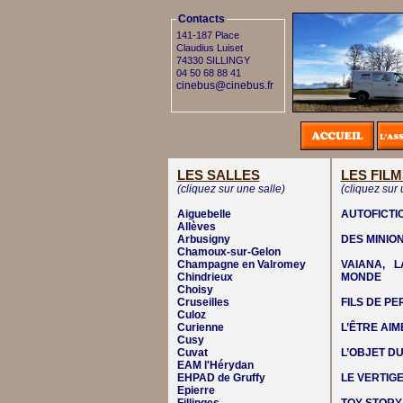
Contacts
141-187 Place
Claudius Luiset
74330 SILLINGY
04 50 68 88 41
cinebus@cinebus.fr
LES SALLES
LES FILM
(cliquez sur une salle)
(cliquez sur 
Aiguebelle
AUTOFICTI
Allèves
Arbusigny
DES MINIO
Chamoux-sur-Gelon
Champagne en Valromey
VAIANA, 
Chindrieux
MONDE
Choisy
Cruseilles
FILS DE P
Culoz
Curienne
L’ÊTRE AIM
Cusy
Cuvat
L’OBJET DU
EAM l'Hérydan
EHPAD de Gruffy
LE VERTIG
Epierre