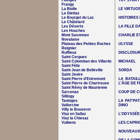
Fillinges
TOY STORY
Frangy
La Biolle
LE VIRTUO
La Giettaz
Le Bourget du Lac
HISTOIRES
Le Châtelard
Les Déserts
LA FILLE 
Les Houches
Mont Saxonnex
CHARLIE E
Novalaise
Plateau des Petites Roches
ULYSSE
Reignier
Ruffieux
DISCLOSUR
Saint Cergues
Saint Colomban des Villards
MICHAEL
Saint Félix
Saint Jean de Belleville
SORDA
Saint Jeoire
Saint Pierre d'Entremont
LA BATAIL
Saint Pierre de Chartreuse
L'ÂGE DE F
Saint Rémy de Maurienne
Sarcenas
COUP DE C
Sillingy
Taninges
LA PAT'PAT
Vallorcine
DINO
Villy le Bouveret
Viuz en Sallaz
L'ODYSSÉE
Viuz la Chiesaz
Vulbens
LES CAPRIC
NOUVEAUX 