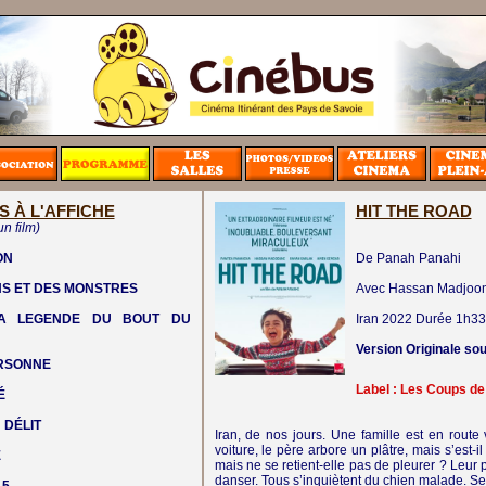
S À L'AFFICHE
HIT THE ROAD
un film)
ON
De Panah Panahi
NS ET DES MONSTRES
Avec Hassan Madjooni
LA LEGENDE DU BOUT DU
Iran
2022
Durée 1h33
Version Originale sou
ERSONNE
Label : Les Coups d
É
 DÉLIT
Iran, de nos jours. Une famille est en route 
voiture, le père arbore un plâtre, mais s’est-
E
mais ne se retient-elle pas de pleurer ? Leur 
danser. Tous s’inquiètent du chien malade. Seu