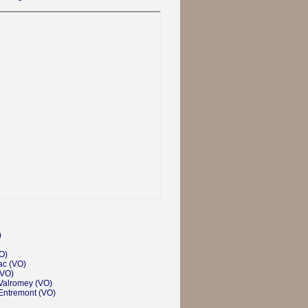
)
O)
ac
(VO)
VO)
Valromey
(VO)
'Entremont
(VO)