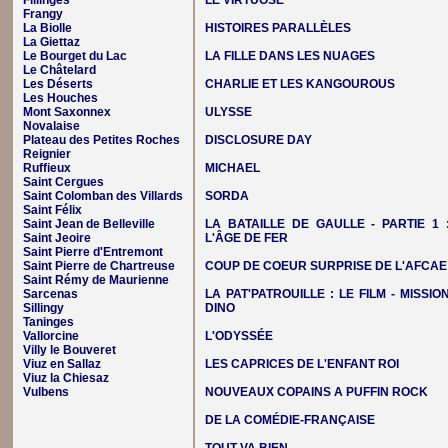
Fillinges
LE VIRTUOSE
Frangy
La Biolle
HISTOIRES PARALLÈLES
La Giettaz
Le Bourget du Lac
LA FILLE DANS LES NUAGES
Le Châtelard
Les Déserts
CHARLIE ET LES KANGOUROUS
Les Houches
Mont Saxonnex
ULYSSE
Novalaise
Plateau des Petites Roches
DISCLOSURE DAY
Reignier
Ruffieux
MICHAEL
Saint Cergues
Saint Colomban des Villards
SORDA
Saint Félix
Saint Jean de Belleville
LA BATAILLE DE GAULLE - PARTIE 1 
Saint Jeoire
L'ÂGE DE FER
Saint Pierre d'Entremont
Saint Pierre de Chartreuse
COUP DE COEUR SURPRISE DE L'AFCAE
Saint Rémy de Maurienne
Sarcenas
LA PAT'PATROUILLE : LE FILM - MISSIO
Sillingy
DINO
Taninges
Vallorcine
L'ODYSSÉE
Villy le Bouveret
Viuz en Sallaz
LES CAPRICES DE L'ENFANT ROI
Viuz la Chiesaz
Vulbens
NOUVEAUX COPAINS A PUFFIN ROCK
DE LA COMÉDIE-FRANÇAISE