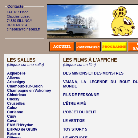
Contacts
141-187 Place
Claudius Luiset
74330 SILLINGY
04 50 68 88 41
cinebus@cinebus.fr
LES SALLES
LES FILMS À L'AFFICHE
(cliquez sur une salle)
(cliquez sur un film)
Aiguebelle
DES MINIONS ET DES MONSTRES
Allèves
Arbusigny
VAIANA, LA LEGENDE DU BOUT D
Chamoux-sur-Gelon
MONDE
Champagne en Valromey
Chindrieux
FILS DE PERSONNE
Choisy
Cruseilles
L’ÊTRE AIMÉ
Culoz
Curienne
L’OBJET DU DÉLIT
Cusy
Cuvat
LE VERTIGE
EAM l'Hérydan
EHPAD de Gruffy
TOY STORY 5
Epierre