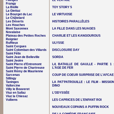
Fillinges
LE VERTIGE
Frangy
La Biolle
TOY STORY 5
La Giettaz
Le Bourget du Lac
LE VIRTUOSE
Le Châtelard
Les Déserts
HISTOIRES PARALLÈLES
Les Houches
Mont Saxonnex
LA FILLE DANS LES NUAGES
Novalaise
Plateau des Petites Roches
CHARLIE ET LES KANGOUROUS
Reignier
Ruffieux
ULYSSE
Saint Cergues
Saint Colomban des Villards
DISCLOSURE DAY
Saint Félix
Saint Jean de Belleville
SORDA
Saint Jeoire
Saint Pierre d'Entremont
LA BATAILLE DE GAULLE - PARTIE 1 
Saint Pierre de Chartreuse
L'ÂGE DE FER
Saint Rémy de Maurienne
Sarcenas
COUP DE COEUR SURPRISE DE L'AFCAE
Sillingy
Taninges
LA PAT'PATROUILLE : LE FILM - MISSIO
Vallorcine
DINO
Villy le Bouveret
Viuz en Sallaz
L'ODYSSÉE
Viuz la Chiesaz
Vulbens
LES CAPRICES DE L'ENFANT ROI
NOUVEAUX COPAINS A PUFFIN ROCK