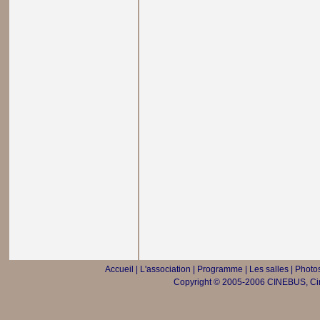
Accueil
|
L'association
|
Programme
|
Les salles
|
Photos
Copyright © 2005-2006 CINEBUS, Ciné