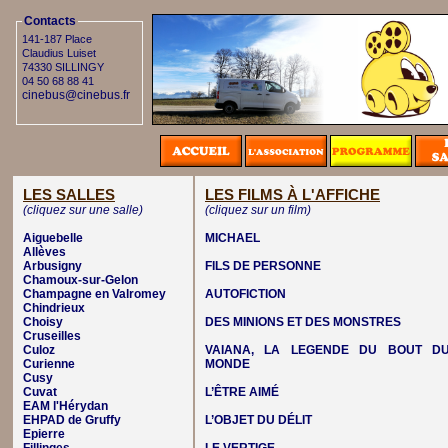
Contacts
141-187 Place
Claudius Luiset
74330 SILLINGY
04 50 68 88 41
cinebus@cinebus.fr
LES SALLES
LES FILMS À L'AFFICHE
(cliquez sur une salle)
(cliquez sur un film)
Aiguebelle
MICHAEL
Allèves
Arbusigny
FILS DE PERSONNE
Chamoux-sur-Gelon
Champagne en Valromey
AUTOFICTION
Chindrieux
Choisy
DES MINIONS ET DES MONSTRES
Cruseilles
Culoz
VAIANA, LA LEGENDE DU BOUT D
Curienne
MONDE
Cusy
Cuvat
L’ÊTRE AIMÉ
EAM l'Hérydan
EHPAD de Gruffy
L’OBJET DU DÉLIT
Epierre