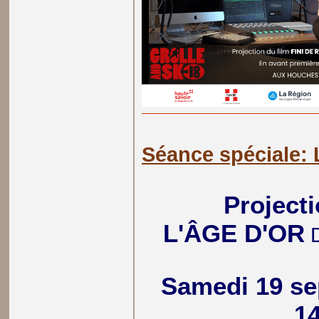
Séance spéciale:
Projecti
L'ÂGE D'OR
D
Samedi 19 se
1