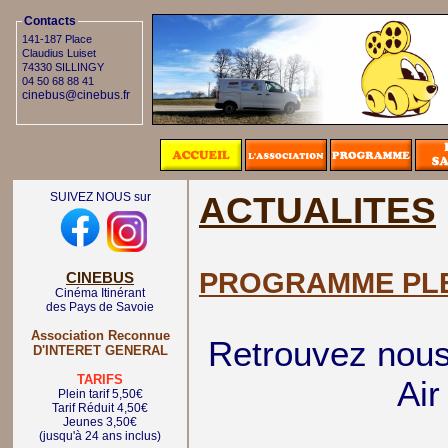
Contacts
141-187 Place
Claudius Luiset
74330 SILLINGY
04 50 68 88 41
cinebus@cinebus.fr
SUIVEZ NOUS sur
ACTUALITES
PROGRAMME PLE
CINEBUS
Cinéma Itinérant
des Pays de Savoie
Association Reconnue
Retrouvez nous
D'INTERET GENERAL
TARIFS
Air
Plein tarif 5,50€
Tarif Réduit 4,50€
Jeunes 3,50€
(jusqu'à 24 ans inclus)