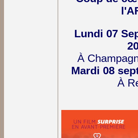
l'
Lundi 07 Se
2
À Champagn
Mardi 08 sep
À Re