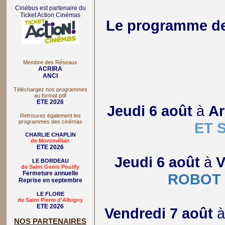
Cinébus est partenaire du
Ticket Action Cinémas
Le programme des
Membre des Réseaux
ACRIRA
ANCI
Téléchargez nos programmes
au format pdf
ETE 2026
Jeudi 6 août
à
Ar
Retrouvez également les
programmes des cinémas
ET 
CHARLIE CHAPLIN
de Montmélian
ETE 2026
Jeudi 6 août
à
V
LE BORDEAU
de Saint Genis Pouilly
Fermeture annuelle
ROBOT
Reprise en septembre
LE FLORE
de Saint Pierre d'Albigny
ETE 2026
Vendredi 7 août
NOS PARTENAIRES