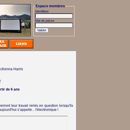
Espace membres
Identifiant
Mot de passe
McKenna Harris
2
rtir de 6 ans
rront leur travail remis en question lorsqu'ils
jourd'hui s’appelle... l'électronique !