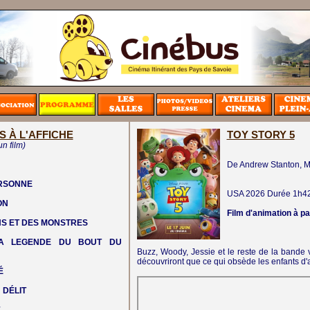
S À L'AFFICHE
TOY STORY 5
un film)
De Andrew Stanton, 
ERSONNE
USA
2026
Durée 1h4
ON
Film d'animation à pa
NS ET DES MONSTRES
LA LEGENDE DU BOUT DU
Buzz, Woody, Jessie et le reste de la bande ve
découvriront que ce qui obsède les enfants d'au
É
 DÉLIT