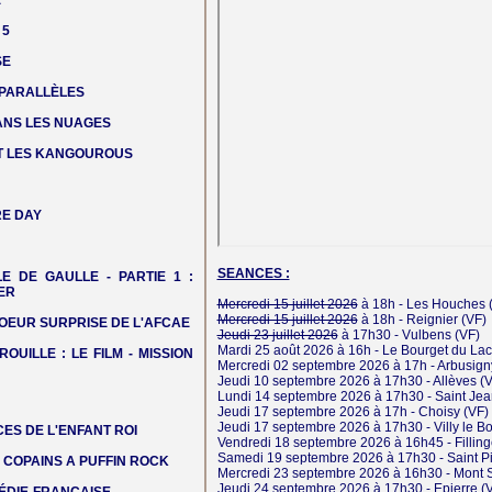
E
 5
SE
 PARALLÈLES
DANS LES NUAGES
T LES KANGOUROUS
E DAY
SEANCES :
LE DE GAULLE - PARTIE 1 :
ER
Mercredi 15 juillet 2026
à 18h -
Les Houches
(
Mercredi 15 juillet 2026
à 18h -
Reignier
(VF)
OEUR SURPRISE DE L'AFCAE
Jeudi 23 juillet 2026
à 17h30 -
Vulbens
(VF)
Mardi 25 août 2026
à 16h -
Le Bourget du Lac
ROUILLE : LE FILM - MISSION
Mercredi 02 septembre 2026
à 17h -
Arbusign
Jeudi 10 septembre 2026
à 17h30 -
Allèves
(V
Lundi 14 septembre 2026
à 17h30 -
Saint Jea
Jeudi 17 septembre 2026
à 17h -
Choisy
(VF)
Jeudi 17 septembre 2026
à 17h30 -
Villy le B
ES DE L'ENFANT ROI
Vendredi 18 septembre 2026
à 16h45 -
Fillin
Samedi 19 septembre 2026
à 17h30 -
Saint P
COPAINS A PUFFIN ROCK
Mercredi 23 septembre 2026
à 16h30 -
Mont 
Jeudi 24 septembre 2026
à 17h30 -
Epierre
(V