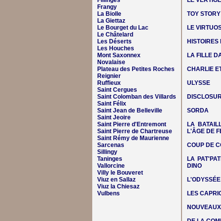
Fillinges
LE VERTIG
Frangy
La Biolle
TOY STORY
La Giettaz
Le Bourget du Lac
LE VIRTUO
Le Châtelard
Les Déserts
HISTOIRES
Les Houches
Mont Saxonnex
LA FILLE 
Novalaise
Plateau des Petites Roches
CHARLIE E
Reignier
Ruffieux
ULYSSE
Saint Cergues
Saint Colomban des Villards
DISCLOSUR
Saint Félix
Saint Jean de Belleville
SORDA
Saint Jeoire
Saint Pierre d'Entremont
LA BATAIL
Saint Pierre de Chartreuse
L'ÂGE DE F
Saint Rémy de Maurienne
Sarcenas
COUP DE C
Sillingy
Taninges
LA PAT'PAT
Vallorcine
DINO
Villy le Bouveret
Viuz en Sallaz
L'ODYSSÉE
Viuz la Chiesaz
Vulbens
LES CAPRIC
NOUVEAUX 