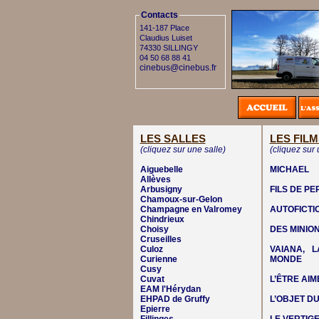
Contacts
141-187 Place
Claudius Luiset
74330 SILLINGY
04 50 68 88 41
cinebus@cinebus.fr
LES SALLES
LES FILM
(cliquez sur une salle)
(cliquez sur 
Aiguebelle
MICHAEL
Allèves
Arbusigny
FILS DE P
Chamoux-sur-Gelon
Champagne en Valromey
AUTOFICTI
Chindrieux
Choisy
DES MINIO
Cruseilles
Culoz
VAIANA, 
Curienne
MONDE
Cusy
Cuvat
L’ÊTRE AIM
EAM l'Hérydan
EHPAD de Gruffy
L’OBJET DU
Epierre