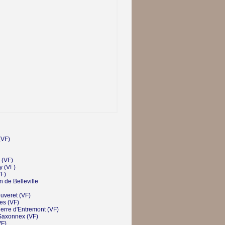
VF)
(VF)
y
(VF)
F)
n de Belleville
ouveret
(VF)
ges
(VF)
ierre d'Entremont
(VF)
Saxonnex
(VF)
F)