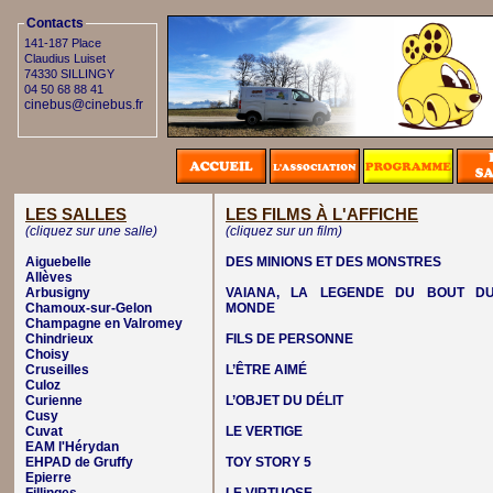
Contacts
141-187 Place
Claudius Luiset
74330 SILLINGY
04 50 68 88 41
cinebus@cinebus.fr
LES SALLES
LES FILMS À L'AFFICHE
(cliquez sur une salle)
(cliquez sur un film)
Aiguebelle
DES MINIONS ET DES MONSTRES
Allèves
Arbusigny
VAIANA, LA LEGENDE DU BOUT D
Chamoux-sur-Gelon
MONDE
Champagne en Valromey
Chindrieux
FILS DE PERSONNE
Choisy
Cruseilles
L’ÊTRE AIMÉ
Culoz
Curienne
L’OBJET DU DÉLIT
Cusy
Cuvat
LE VERTIGE
EAM l'Hérydan
EHPAD de Gruffy
TOY STORY 5
Epierre