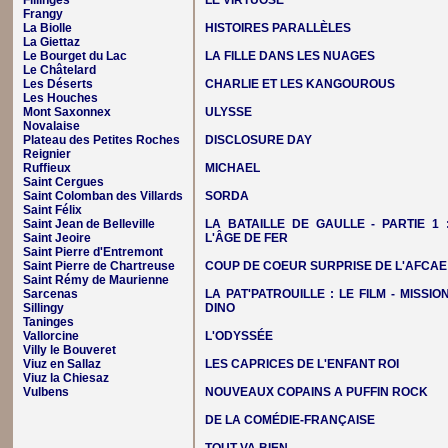
Fillinges
LE VIRTUOSE
Frangy
La Biolle
HISTOIRES PARALLÈLES
La Giettaz
Le Bourget du Lac
LA FILLE DANS LES NUAGES
Le Châtelard
Les Déserts
CHARLIE ET LES KANGOUROUS
Les Houches
Mont Saxonnex
ULYSSE
Novalaise
Plateau des Petites Roches
DISCLOSURE DAY
Reignier
Ruffieux
MICHAEL
Saint Cergues
Saint Colomban des Villards
SORDA
Saint Félix
Saint Jean de Belleville
LA BATAILLE DE GAULLE - PARTIE 1 
Saint Jeoire
L'ÂGE DE FER
Saint Pierre d'Entremont
Saint Pierre de Chartreuse
COUP DE COEUR SURPRISE DE L'AFCAE
Saint Rémy de Maurienne
Sarcenas
LA PAT'PATROUILLE : LE FILM - MISSIO
Sillingy
DINO
Taninges
Vallorcine
L'ODYSSÉE
Villy le Bouveret
Viuz en Sallaz
LES CAPRICES DE L'ENFANT ROI
Viuz la Chiesaz
Vulbens
NOUVEAUX COPAINS A PUFFIN ROCK
DE LA COMÉDIE-FRANÇAISE