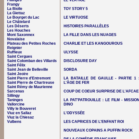
Fillinges
LE VERTIGE
Frangy
La Biolle
TOY STORY 5
La Giettaz
Le Bourget du Lac
LE VIRTUOSE
Le Châtelard
Les Déserts
HISTOIRES PARALLÈLES
Les Houches
Mont Saxonnex
LA FILLE DANS LES NUAGES
Novalaise
Plateau des Petites Roches
CHARLIE ET LES KANGOUROUS
Reignier
Ruffieux
ULYSSE
Saint Cergues
Saint Colomban des Villards
DISCLOSURE DAY
Saint Félix
Saint Jean de Belleville
SORDA
Saint Jeoire
Saint Pierre d'Entremont
LA BATAILLE DE GAULLE - PARTIE 1 
Saint Pierre de Chartreuse
L'ÂGE DE FER
Saint Rémy de Maurienne
Sarcenas
COUP DE COEUR SURPRISE DE L'AFCAE
Sillingy
Taninges
LA PAT'PATROUILLE : LE FILM - MISSIO
Vallorcine
DINO
Villy le Bouveret
Viuz en Sallaz
L'ODYSSÉE
Viuz la Chiesaz
Vulbens
LES CAPRICES DE L'ENFANT ROI
NOUVEAUX COPAINS A PUFFIN ROCK