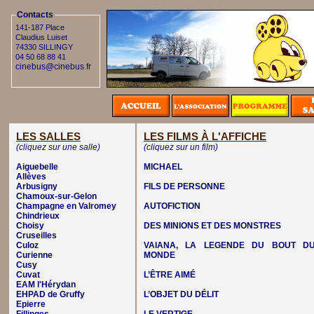
Contacts
141-187 Place
Claudius Luiset
74330 SILLINGY
04 50 68 88 41
cinebus@cinebus.fr
LES SALLES
LES FILMS À L'AFFICHE
(cliquez sur une salle)
(cliquez sur un film)
Aiguebelle
MICHAEL
Allèves
Arbusigny
FILS DE PERSONNE
Chamoux-sur-Gelon
Champagne en Valromey
AUTOFICTION
Chindrieux
Choisy
DES MINIONS ET DES MONSTRES
Cruseilles
Culoz
VAIANA, LA LEGENDE DU BOUT D
Curienne
MONDE
Cusy
Cuvat
L’ÊTRE AIMÉ
EAM l'Hérydan
EHPAD de Gruffy
L’OBJET DU DÉLIT
Epierre