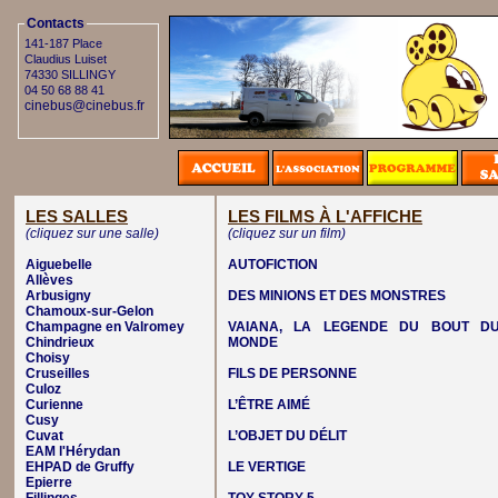
Contacts
141-187 Place
Claudius Luiset
74330 SILLINGY
04 50 68 88 41
cinebus@cinebus.fr
LES SALLES
LES FILMS À L'AFFICHE
(cliquez sur une salle)
(cliquez sur un film)
Aiguebelle
AUTOFICTION
Allèves
Arbusigny
DES MINIONS ET DES MONSTRES
Chamoux-sur-Gelon
Champagne en Valromey
VAIANA, LA LEGENDE DU BOUT D
Chindrieux
MONDE
Choisy
Cruseilles
FILS DE PERSONNE
Culoz
Curienne
L’ÊTRE AIMÉ
Cusy
Cuvat
L’OBJET DU DÉLIT
EAM l'Hérydan
EHPAD de Gruffy
LE VERTIGE
Epierre