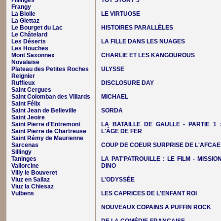
Fillinges
TOY STORY 5
Frangy
La Biolle
LE VIRTUOSE
La Giettaz
Le Bourget du Lac
HISTOIRES PARALLÈLES
Le Châtelard
Les Déserts
LA FILLE DANS LES NUAGES
Les Houches
Mont Saxonnex
CHARLIE ET LES KANGOUROUS
Novalaise
Plateau des Petites Roches
ULYSSE
Reignier
Ruffieux
DISCLOSURE DAY
Saint Cergues
Saint Colomban des Villards
MICHAEL
Saint Félix
Saint Jean de Belleville
SORDA
Saint Jeoire
Saint Pierre d'Entremont
LA BATAILLE DE GAULLE - PARTIE 1 
Saint Pierre de Chartreuse
L'ÂGE DE FER
Saint Rémy de Maurienne
Sarcenas
COUP DE COEUR SURPRISE DE L'AFCAE
Sillingy
Taninges
LA PAT'PATROUILLE : LE FILM - MISSIO
Vallorcine
DINO
Villy le Bouveret
Viuz en Sallaz
L'ODYSSÉE
Viuz la Chiesaz
Vulbens
LES CAPRICES DE L'ENFANT ROI
NOUVEAUX COPAINS A PUFFIN ROCK