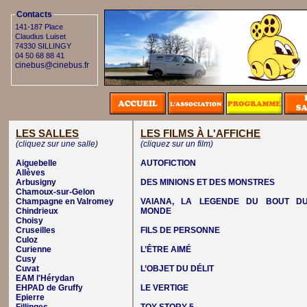
Contacts
141-187 Place
Claudius Luiset
74330 SILLINGY
04 50 68 88 41
cinebus@cinebus.fr
LES SALLES
LES FILMS À L'AFFICHE
(cliquez sur une salle)
(cliquez sur un film)
Aiguebelle
AUTOFICTION
Allèves
Arbusigny
DES MINIONS ET DES MONSTRES
Chamoux-sur-Gelon
Champagne en Valromey
VAIANA, LA LEGENDE DU BOUT D
Chindrieux
MONDE
Choisy
Cruseilles
FILS DE PERSONNE
Culoz
Curienne
L’ÊTRE AIMÉ
Cusy
Cuvat
L’OBJET DU DÉLIT
EAM l'Hérydan
EHPAD de Gruffy
LE VERTIGE
Epierre