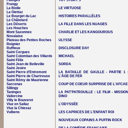
Fillinges
TOY STORY 5
Frangy
La Biolle
LE VIRTUOSE
La Giettaz
Le Bourget du Lac
HISTOIRES PARALLÈLES
Le Châtelard
Les Déserts
LA FILLE DANS LES NUAGES
Les Houches
Mont Saxonnex
CHARLIE ET LES KANGOUROUS
Novalaise
Plateau des Petites Roches
ULYSSE
Reignier
Ruffieux
DISCLOSURE DAY
Saint Cergues
Saint Colomban des Villards
MICHAEL
Saint Félix
Saint Jean de Belleville
SORDA
Saint Jeoire
Saint Pierre d'Entremont
LA BATAILLE DE GAULLE - PARTIE 1 
Saint Pierre de Chartreuse
L'ÂGE DE FER
Saint Rémy de Maurienne
Sarcenas
COUP DE COEUR SURPRISE DE L'AFCAE
Sillingy
Taninges
LA PAT'PATROUILLE : LE FILM - MISSIO
Vallorcine
DINO
Villy le Bouveret
Viuz en Sallaz
L'ODYSSÉE
Viuz la Chiesaz
Vulbens
LES CAPRICES DE L'ENFANT ROI
NOUVEAUX COPAINS A PUFFIN ROCK