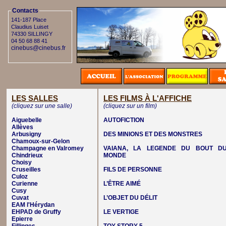
Contacts
141-187 Place
Claudius Luiset
74330 SILLINGY
04 50 68 88 41
cinebus@cinebus.fr
LES SALLES
LES FILMS À L'AFFICHE
(cliquez sur une salle)
(cliquez sur un film)
Aiguebelle
AUTOFICTION
Allèves
Arbusigny
DES MINIONS ET DES MONSTRES
Chamoux-sur-Gelon
Champagne en Valromey
VAIANA, LA LEGENDE DU BOUT D
Chindrieux
MONDE
Choisy
Cruseilles
FILS DE PERSONNE
Culoz
Curienne
L’ÊTRE AIMÉ
Cusy
Cuvat
L’OBJET DU DÉLIT
EAM l'Hérydan
EHPAD de Gruffy
LE VERTIGE
Epierre