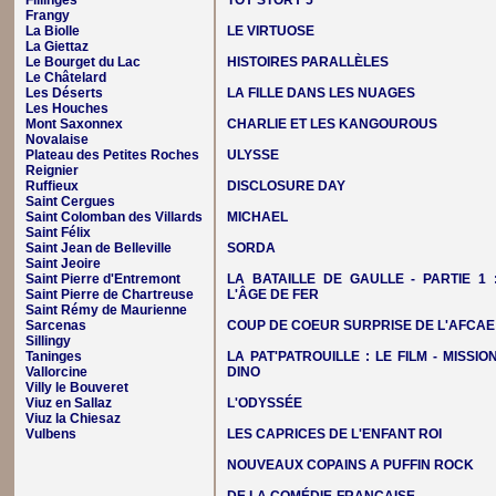
Fillinges
TOY STORY 5
Frangy
La Biolle
LE VIRTUOSE
La Giettaz
Le Bourget du Lac
HISTOIRES PARALLÈLES
Le Châtelard
Les Déserts
LA FILLE DANS LES NUAGES
Les Houches
Mont Saxonnex
CHARLIE ET LES KANGOUROUS
Novalaise
Plateau des Petites Roches
ULYSSE
Reignier
Ruffieux
DISCLOSURE DAY
Saint Cergues
Saint Colomban des Villards
MICHAEL
Saint Félix
Saint Jean de Belleville
SORDA
Saint Jeoire
Saint Pierre d'Entremont
LA BATAILLE DE GAULLE - PARTIE 1 
Saint Pierre de Chartreuse
L'ÂGE DE FER
Saint Rémy de Maurienne
Sarcenas
COUP DE COEUR SURPRISE DE L'AFCAE
Sillingy
Taninges
LA PAT'PATROUILLE : LE FILM - MISSIO
Vallorcine
DINO
Villy le Bouveret
Viuz en Sallaz
L'ODYSSÉE
Viuz la Chiesaz
Vulbens
LES CAPRICES DE L'ENFANT ROI
NOUVEAUX COPAINS A PUFFIN ROCK