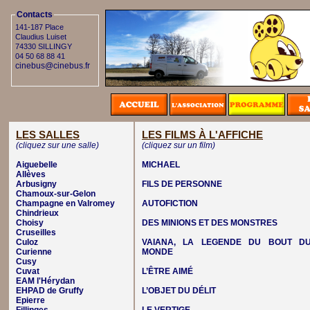
Contacts
141-187 Place
Claudius Luiset
74330 SILLINGY
04 50 68 88 41
cinebus@cinebus.fr
LES SALLES
LES FILMS À L'AFFICHE
(cliquez sur une salle)
(cliquez sur un film)
Aiguebelle
MICHAEL
Allèves
Arbusigny
FILS DE PERSONNE
Chamoux-sur-Gelon
Champagne en Valromey
AUTOFICTION
Chindrieux
Choisy
DES MINIONS ET DES MONSTRES
Cruseilles
Culoz
VAIANA, LA LEGENDE DU BOUT D
Curienne
MONDE
Cusy
Cuvat
L’ÊTRE AIMÉ
EAM l'Hérydan
EHPAD de Gruffy
L’OBJET DU DÉLIT
Epierre