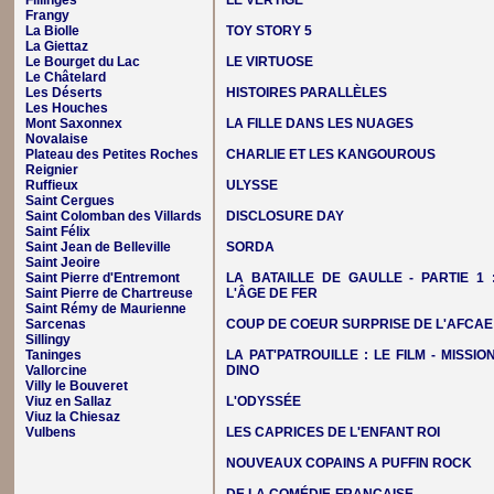
Fillinges
LE VERTIGE
Frangy
La Biolle
TOY STORY 5
La Giettaz
Le Bourget du Lac
LE VIRTUOSE
Le Châtelard
Les Déserts
HISTOIRES PARALLÈLES
Les Houches
Mont Saxonnex
LA FILLE DANS LES NUAGES
Novalaise
Plateau des Petites Roches
CHARLIE ET LES KANGOUROUS
Reignier
Ruffieux
ULYSSE
Saint Cergues
Saint Colomban des Villards
DISCLOSURE DAY
Saint Félix
Saint Jean de Belleville
SORDA
Saint Jeoire
Saint Pierre d'Entremont
LA BATAILLE DE GAULLE - PARTIE 1 
Saint Pierre de Chartreuse
L'ÂGE DE FER
Saint Rémy de Maurienne
Sarcenas
COUP DE COEUR SURPRISE DE L'AFCAE
Sillingy
Taninges
LA PAT'PATROUILLE : LE FILM - MISSIO
Vallorcine
DINO
Villy le Bouveret
Viuz en Sallaz
L'ODYSSÉE
Viuz la Chiesaz
Vulbens
LES CAPRICES DE L'ENFANT ROI
NOUVEAUX COPAINS A PUFFIN ROCK