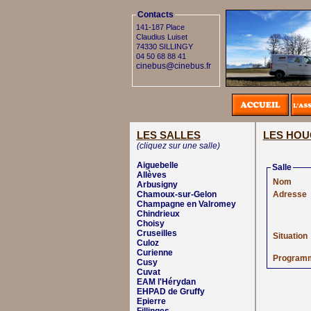
Contacts
141-187 Place
Claudius Luiset
74330 SILLINGY
04 50 68 88 41
cinebus@cinebus.fr
LES SALLES
LES HOU
(cliquez sur une salle)
Aiguebelle
Salle
Allèves
Nom
Arbusigny
Chamoux-sur-Gelon
Adresse
Champagne en Valromey
Chindrieux
Choisy
Cruseilles
Situation
Culoz
Curienne
Program
Cusy
Cuvat
EAM l'Hérydan
EHPAD de Gruffy
Epierre