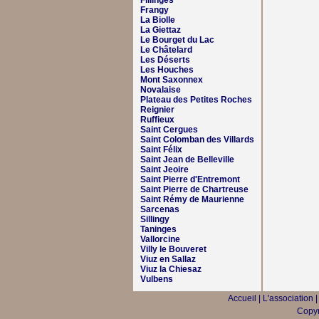
Fillinges
Frangy
La Biolle
La Giettaz
Le Bourget du Lac
Le Châtelard
Les Déserts
Les Houches
Mont Saxonnex
Novalaise
Plateau des Petites Roches
Reignier
Ruffieux
Saint Cergues
Saint Colomban des Villards
Saint Félix
Saint Jean de Belleville
Saint Jeoire
Saint Pierre d'Entremont
Saint Pierre de Chartreuse
Saint Rémy de Maurienne
Sarcenas
Sillingy
Taninges
Vallorcine
Villy le Bouveret
Viuz en Sallaz
Viuz la Chiesaz
Vulbens
Accueil
|
L'association
Copyr