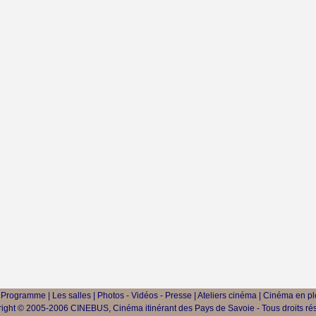
|
Programme
|
Les salles
|
Photos - Vidéos - Presse
|
Ateliers cinéma
|
Cinéma en ple
ight © 2005-2006 CINEBUS, Cinéma itinérant des Pays de Savoie - Tous droits ré