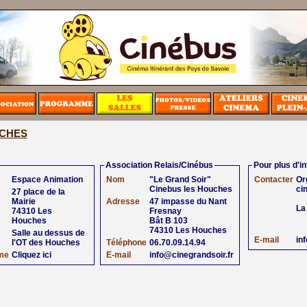
CHES
Association Relais/Cinébus
Pour plus d'i
Espace Animation
Nom
"Le Grand Soir"
Contacter
Or
Cinebus les Houches
ci
27 place de la
Mairie
Adresse
47 impasse du Nant
La
74310 Les
Fresnay
Houches
Bât B 103
74310 Les Houches
Salle au dessus de
E-mail
in
l'OT des Houches
Téléphone
06.70.09.14.94
me
Cliquez ici
E-mail
info@cinegrandsoir.fr