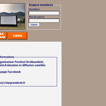
Espace membres
Identifiant
Mot de passe
nformations
ganisateur Festival Grolleandski,
némAnimation et diffusion satelitte
 page Facebook
fo@cinegrandsoir.fr