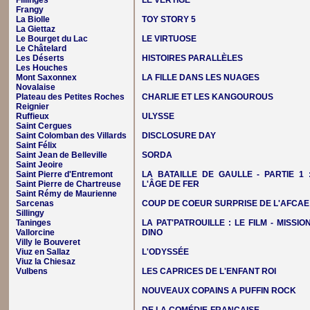
Fillinges
LE VERTIGE
Frangy
La Biolle
TOY STORY 5
La Giettaz
Le Bourget du Lac
LE VIRTUOSE
Le Châtelard
Les Déserts
HISTOIRES PARALLÈLES
Les Houches
Mont Saxonnex
LA FILLE DANS LES NUAGES
Novalaise
Plateau des Petites Roches
CHARLIE ET LES KANGOUROUS
Reignier
Ruffieux
ULYSSE
Saint Cergues
Saint Colomban des Villards
DISCLOSURE DAY
Saint Félix
Saint Jean de Belleville
SORDA
Saint Jeoire
Saint Pierre d'Entremont
LA BATAILLE DE GAULLE - PARTIE 1 
Saint Pierre de Chartreuse
L'ÂGE DE FER
Saint Rémy de Maurienne
Sarcenas
COUP DE COEUR SURPRISE DE L'AFCAE
Sillingy
Taninges
LA PAT'PATROUILLE : LE FILM - MISSIO
Vallorcine
DINO
Villy le Bouveret
Viuz en Sallaz
L'ODYSSÉE
Viuz la Chiesaz
Vulbens
LES CAPRICES DE L'ENFANT ROI
NOUVEAUX COPAINS A PUFFIN ROCK