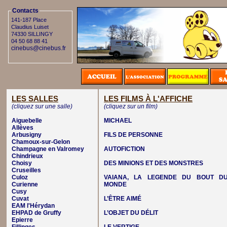
Contacts
141-187 Place
Claudius Luiset
74330 SILLINGY
04 50 68 88 41
cinebus@cinebus.fr
LES SALLES
LES FILMS À L'AFFICHE
(cliquez sur une salle)
(cliquez sur un film)
Aiguebelle
MICHAEL
Allèves
Arbusigny
FILS DE PERSONNE
Chamoux-sur-Gelon
Champagne en Valromey
AUTOFICTION
Chindrieux
Choisy
DES MINIONS ET DES MONSTRES
Cruseilles
Culoz
VAIANA, LA LEGENDE DU BOUT D
Curienne
MONDE
Cusy
Cuvat
L’ÊTRE AIMÉ
EAM l'Hérydan
EHPAD de Gruffy
L’OBJET DU DÉLIT
Epierre