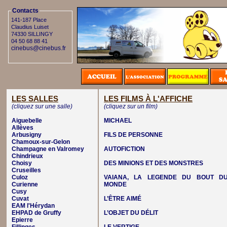
Contacts
141-187 Place
Claudius Luiset
74330 SILLINGY
04 50 68 88 41
cinebus@cinebus.fr
LES SALLES
LES FILMS À L'AFFICHE
(cliquez sur une salle)
(cliquez sur un film)
Aiguebelle
MICHAEL
Allèves
Arbusigny
FILS DE PERSONNE
Chamoux-sur-Gelon
Champagne en Valromey
AUTOFICTION
Chindrieux
Choisy
DES MINIONS ET DES MONSTRES
Cruseilles
Culoz
VAIANA, LA LEGENDE DU BOUT D
Curienne
MONDE
Cusy
Cuvat
L’ÊTRE AIMÉ
EAM l'Hérydan
EHPAD de Gruffy
L’OBJET DU DÉLIT
Epierre