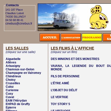
Contacts
141-187 Place
Claudius Luiset
74330 SILLINGY
04 50 68 88 41
cinebus@cinebus.fr
LES SALLES
LES FILMS À L'AFFICHE
(cliquez sur une salle)
(cliquez sur un film)
Aiguebelle
DES MINIONS ET DES MONSTRES
Allèves
Arbusigny
VAIANA, LA LEGENDE DU BOUT D
Chamoux-sur-Gelon
MONDE
Champagne en Valromey
Chindrieux
FILS DE PERSONNE
Choisy
Cruseilles
L’ÊTRE AIMÉ
Culoz
Curienne
L’OBJET DU DÉLIT
Cusy
Cuvat
LE VERTIGE
EAM l'Hérydan
EHPAD de Gruffy
TOY STORY 5
Epierre