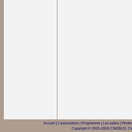
Accueil
|
L'association
|
Programme
|
Les salles
|
Photos
Copyright © 2005-2006 CINEBUS, Ciné