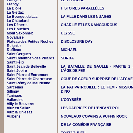
Fillinges
LE VIRTUOSE
Frangy
La Biolle
HISTOIRES PARALLÈLES
La Giettaz
Le Bourget du Lac
LA FILLE DANS LES NUAGES
Le Châtelard
Les Déserts
CHARLIE ET LES KANGOUROUS
Les Houches
Mont Saxonnex
ULYSSE
Novalaise
Plateau des Petites Roches
DISCLOSURE DAY
Reignier
Ruffieux
MICHAEL
Saint Cergues
Saint Colomban des Villards
SORDA
Saint Félix
Saint Jean de Belleville
LA BATAILLE DE GAULLE - PARTIE 1 
Saint Jeoire
L'ÂGE DE FER
Saint Pierre d'Entremont
Saint Pierre de Chartreuse
COUP DE COEUR SURPRISE DE L'AFCAE
Saint Rémy de Maurienne
Sarcenas
LA PAT'PATROUILLE : LE FILM - MISSIO
Sillingy
DINO
Taninges
Vallorcine
L'ODYSSÉE
Villy le Bouveret
Viuz en Sallaz
LES CAPRICES DE L'ENFANT ROI
Viuz la Chiesaz
Vulbens
NOUVEAUX COPAINS A PUFFIN ROCK
DE LA COMÉDIE-FRANÇAISE